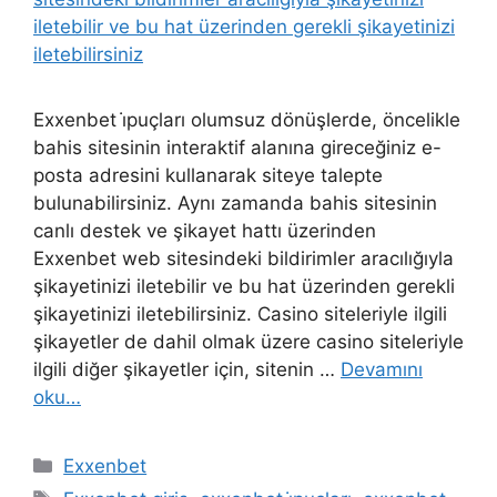
Exxenbet i̇puçları olumsuz dönüşlerde, öncelikle
bahis sitesinin interaktif alanına gireceğiniz e-
posta adresini kullanarak siteye talepte
bulunabilirsiniz. Aynı zamanda bahis sitesinin
canlı destek ve şikayet hattı üzerinden
Exxenbet web sitesindeki bildirimler aracılığıyla
şikayetinizi iletebilir ve bu hat üzerinden gerekli
şikayetinizi iletebilirsiniz. Casino siteleriyle ilgili
şikayetler de dahil olmak üzere casino siteleriyle
ilgili diğer şikayetler için, sitenin …
Devamını
oku…
Kategoriler
Exxenbet
Etiketler