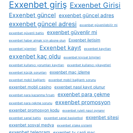
Exxenbet giriş
Exxenbet Girişi
Exxenbet güncel
exxenbet güncel adres
exxenbet güncel adresi
exxenbet güvenilebilir mi
exxenbet güvenlir mi
exxenbet güvenli bahis
Exxenbet iletişim
exxenbet haber almak i̇çin abone olun
Exxenbet kayıt
exxenbet i̇şlemleri
exxenbet kayıtları
exxenbet kaç oldu
exxenbet kişisel bilgileri
exxenbet kullanıcı yorumları kayıtları
exxenbet kullanıcı şikayetleri
exxenbet maç izleme
exxenbet küçük sorunları
exxenbet mobil bağlantı
exxenbet mobil bağlantı sorunu
exxenbet mobil casino
exxenbet nasıl kayıt olunur
exxenbet para çekme
exxenbet para kazanma fırsatı
exxenbet promosyon
exxenbet para çekme sorunu
exxenbet promosyon kodu
exxenbet ruleti nasıl oynanır
exxenbet sitesi
exxenbet sanal bahis
exxenbet sanal basketbol
exxenbet sosyal medya
exxenbet stake sistemi
exxenbet telegram
exxenbet tv canli maç