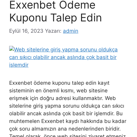
Exxenbet Ödeme
Kuponu Talep Edin
Eylül 16, 2023
Yazarı:
admin
Exxenbet ödeme kuponu talep edin kayıt
sisteminin en önemli kısmı, web sitesine
erişmek için doğru adresi kullanmaktır. Web
sitelerine giriş yapma sorunu oldukça can sıkıcı
olabilir ancak aslında çok basit bir işlemdir. Bu
muhtemelen Exxenbet kaydı hakkında bu kadar
çok soru almamızın ana nedenlerinden biridir.
Temel olarak, önce web sitesini ziyaret etmeniz