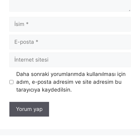
İsim
E-
posta
İnternet
sitesi
Daha sonraki yorumlarımda kullanılması için
adım, e-posta adresim ve site adresim bu
tarayıcıya kaydedilsin.