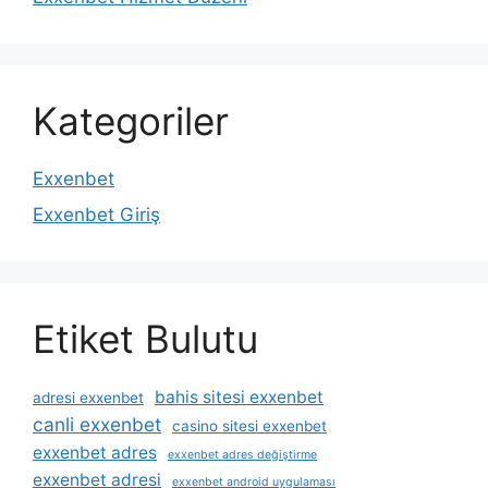
Kategoriler
Exxenbet
Exxenbet Giriş
Etiket Bulutu
bahis sitesi exxenbet
adresi exxenbet
canli exxenbet
casino sitesi exxenbet
exxenbet adres
exxenbet adres değiştirme
exxenbet adresi
exxenbet android uygulaması