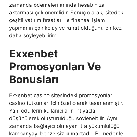
zamanda ödemeleri anında hesabınıza
aktarması çok önemlidir. Sonuç olarak, sitedeki
çeşitli yatırım fırsatları ile finansal işlem
yapmanın çok kolay ve rahat olduğunu bir kez
daha söyleyebilirim.
Exxenbet
Promosyonları Ve
Bonusları
Exxenbet casino sitesindeki promosyonlar
casino tutkunları için özel olarak tasarlanmıştır.
Yani ödüllerin kullanıcıların ihtiyaçları
düşünülerek oluşturulduğu söylenebilir. Aynı
zamanda bağlayıcı olmayan itfa yükümlülüğü
kampanyayı benzersiz kılmaktadır. Bu nedenle