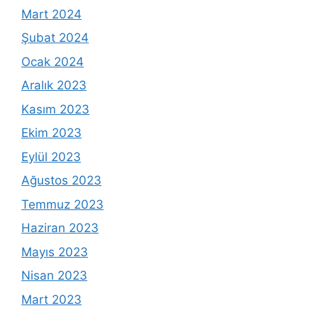
Mart 2024
Şubat 2024
Ocak 2024
Aralık 2023
Kasım 2023
Ekim 2023
Eylül 2023
Ağustos 2023
Temmuz 2023
Haziran 2023
Mayıs 2023
Nisan 2023
Mart 2023