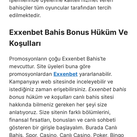
bahisçiler tüm oyuncular tarafından tercih
edilmektedir.
Exxenbet Bahis Bonus Hüküm Ve
Koşulları
Promosyonların çoğu Exxenbet Bahis’te
mevcuttur. Site üyeleri buna göre
promosyonlardan
Exxenbet
yararlanabilir.
Kampanyayı web sitesinde inceleyebilir ve
istediğiniz zaman erişebilirsiniz.
Exxenbet bahis
bonus hüküm ve koşulları
canlı bahis sitesi
hakkında bilmeniz gereken her şeyi size
anlatıyoruz. Size sitenin farklı bölümlerini,
finansal fırsatları, bonusları ve canlı sohbeti
gösteren bir girişle başlayalım. Burada Canlı
Bahis, Spor, Casino, Canlı Casino, Poker, Bingo