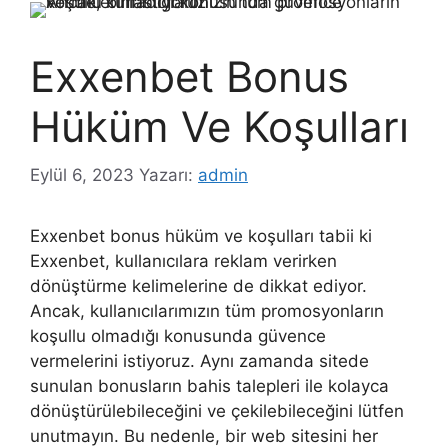
Exxenbet Bonus
Hüküm Ve Koşulları
Eylül 6, 2023
Yazarı:
admin
Exxenbet bonus hüküm ve koşulları tabii ki
Exxenbet, kullanıcılara reklam verirken
dönüştürme kelimelerine de dikkat ediyor.
Ancak, kullanıcılarımızın tüm promosyonların
koşullu olmadığı konusunda güvence
vermelerini istiyoruz. Aynı zamanda sitede
sunulan bonusların bahis talepleri ile kolayca
dönüştürülebileceğini ve çekilebileceğini lütfen
unutmayın. Bu nedenle, bir web sitesini her