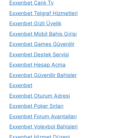
Exxenbet Canlı Tv
Exxenbet Telgraf Hizmetleri
Exxenbet Gizli Üyelik
Exxenbet Mobil Bahis Girişi
Exxenbet Games Güvenilir
Exxenbet Destek Servisi
Exxenbet Hesap Açma
Exxenbet Güvenilir Bahisler
Exxenbet
Exxenbet Oturum Adresi
Exxenbet Poker Sırları
Exxenbet Forum Avantajları
Exxenbet Voleybol Bahisleri
Exxenbet Hizmet Düzeni