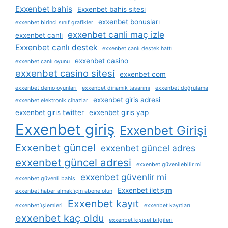
Exxenbet bahis
Exxenbet bahis sitesi
exxenbet bonusları
exxenbet birinci sınıf grafikler
exxenbet canli maç izle
exxenbet canli
Exxenbet canlı destek
exxenbet canlı destek hattı
exxenbet casino
exxenbet canlı oyunu
exxenbet casino sitesi
exxenbet com
exxenbet demo oyunları
exxenbet dinamik tasarımı
exxenbet doğrulama
exxenbet giris adresi
exxenbet elektronik cihazlar
exxenbet giris twitter
exxenbet giris yap
Exxenbet giriş
Exxenbet Girişi
Exxenbet güncel
exxenbet güncel adres
exxenbet güncel adresi
exxenbet güvenilebilir mi
exxenbet güvenlir mi
exxenbet güvenli bahis
Exxenbet iletişim
exxenbet haber almak i̇çin abone olun
Exxenbet kayıt
exxenbet i̇şlemleri
exxenbet kayıtları
exxenbet kaç oldu
exxenbet kişisel bilgileri