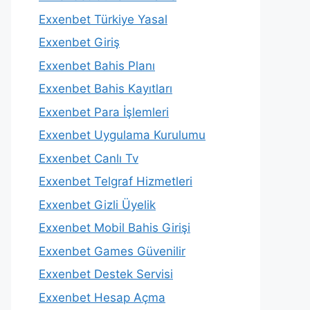
Exxenbet Türkiye Yasal
Exxenbet Giriş
Exxenbet Bahis Planı
Exxenbet Bahis Kayıtları
Exxenbet Para İşlemleri
Exxenbet Uygulama Kurulumu
Exxenbet Canlı Tv
Exxenbet Telgraf Hizmetleri
Exxenbet Gizli Üyelik
Exxenbet Mobil Bahis Girişi
Exxenbet Games Güvenilir
Exxenbet Destek Servisi
Exxenbet Hesap Açma