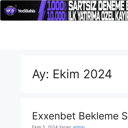
İçeriğe
atla
Ay:
Ekim 2024
Exxenbet Bekleme S
Ekim 5, 2024
Yazarı:
admin