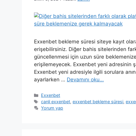
Exxenbet bekleme süresi siteye kayıt olar
erişebilirsiniz. Diğer bahis sitelerinden fa
güncellenmesi için uzun süre beklemenize 
erişilemeyecek. Exxenbet yeni adresinin şi
Exxenbet yeni adresiyle ilgili sorulara anı
ayarlarken …
Devamını oku…
Kategoriler
Exxenbet
Etiketler
canli exxenbet
,
exxenbet bekleme süresi
,
exxe
Yorum yap