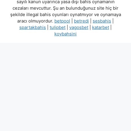
sayılı kanun uyarınca yasa dışı bahis oynamanın
cezaları mevcuttur. Şu an bulunduğunuz site hiç bir
şekilde illegal bahis oyunları oynatmıyor ve oynamaya
aracı olmuyordur.
betpool
|
betredi
|
sesbahis
|
spartakbahis
|
tulipbet
|
vagosbet
|
katarbet
|
koybahsini