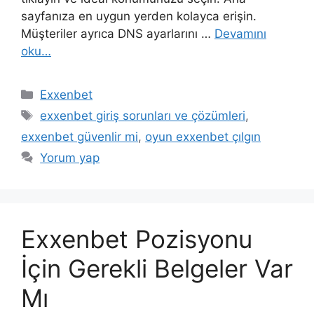
sayfanıza en uygun yerden kolayca erişin.
Müşteriler ayrıca DNS ayarlarını …
Devamını
oku…
Kategoriler
Exxenbet
Etiketler
exxenbet giriş sorunları ve çözümleri
,
exxenbet güvenlir mi
,
oyun exxenbet çılgın
Yorum yap
Exxenbet Pozisyonu
İçin Gerekli Belgeler Var
Mı