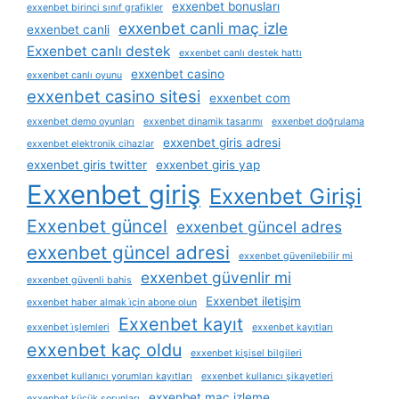
exxenbet bonusları
exxenbet birinci sınıf grafikler
exxenbet canli maç izle
exxenbet canli
Exxenbet canlı destek
exxenbet canlı destek hattı
exxenbet casino
exxenbet canlı oyunu
exxenbet casino sitesi
exxenbet com
exxenbet demo oyunları
exxenbet dinamik tasarımı
exxenbet doğrulama
exxenbet giris adresi
exxenbet elektronik cihazlar
exxenbet giris twitter
exxenbet giris yap
Exxenbet giriş
Exxenbet Girişi
Exxenbet güncel
exxenbet güncel adres
exxenbet güncel adresi
exxenbet güvenilebilir mi
exxenbet güvenlir mi
exxenbet güvenli bahis
Exxenbet iletişim
exxenbet haber almak i̇çin abone olun
Exxenbet kayıt
exxenbet i̇şlemleri
exxenbet kayıtları
exxenbet kaç oldu
exxenbet kişisel bilgileri
exxenbet kullanıcı yorumları kayıtları
exxenbet kullanıcı şikayetleri
exxenbet maç izleme
exxenbet küçük sorunları