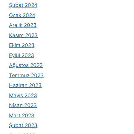
Şubat 2024
Ocak 2024
Aralık 2023
Kasım 2023
Ekim 2023
Eylül 2023
Ağustos 2023
Temmuz 2023
Haziran 2023
Mayıs 2023
Nisan 2023
Mart 2023
Şubat 2023