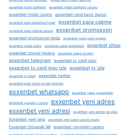
exxenbet mobil bağlantı
exxenbet mobil bağlantı sorunu
exxenbet mobil casino
exxenbet nasıl kayıt olunur
exxenbet para çekme
exxenbet para kazanma fırsatı
exxenbet promosyon
exxenbet para çekme sorunu
exxenbet promosyon kodu
exxenbet ruleti nasıl oynanır
exxenbet sitesi
exxenbet sanal bahis
exxenbet sanal basketbol
exxenbet sosyal medya
exxenbet stake sistemi
exxenbet telegram
exxenbet tv canli maç
exxenbet tv canli maç izle
exxenbet tv izle
exxenbet twitter
exxenbet tv nedir
exxenbet web sitesi kişisel bilgileri
exxenbet whatsapp
exxenbet yalan güvenceler
exxenbet yeni adres
exxenbet yasadışı casino
exxenbet yeni adresi
exxenbet yeni adresi ne oldu
Exxenbet yeni giriş
exxenbet yeni sanal casino oyunu
Exxenbet Güvenilir Mi
exxenbet çevrimiçi casino
exxenbet çeşitli casino oyunları
exxenbet ödeme yöntemleri hakkında