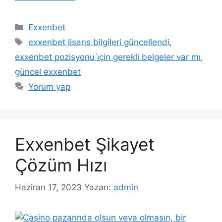
Kategoriler
Exxenbet
Etiketler
exxenbet lisans bilgileri güncellendi
,
exxenbet pozisyonu i̇çin gerekli belgeler var mı
,
güncel exxenbet
Yorum yap
Exxenbet Şikayet
Çözüm Hızı
Haziran 17, 2023
Yazarı:
admin