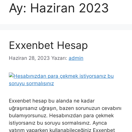
Ay:
Haziran 2023
Exxenbet Hesap
Haziran 28, 2023
Yazarı:
admin
Exxenbet hesap bu alanda ne kadar
uğraşırsanız uğraşın, bazen sorunuzun cevabını
bulamıyorsunuz. Hesabınızdan para çekmek
istiyorsanız bu soruyu sormalısınız. Ayrıca
yatırım yaparken kullanabileceğiniz Exxenbet