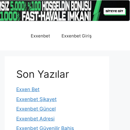
Exxenbet
Exxenbet Giriş
Son Yazılar
Exxen Bet
Exxenbet Şikayet
Exxenbet Güncel
Exxenbet Adresi
Exxenbet Güvenilir Bahis