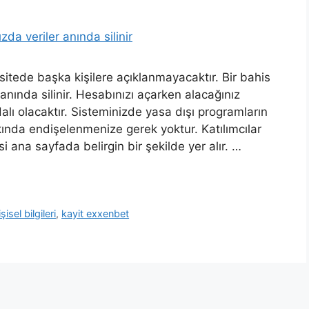
iz sitede başka kişilere açıklanmayacaktır. Bir bahis
 anında silinir. Hesabınızı açarken alacağınız
alı olacaktır. Sisteminizde yasa dışı programların
kında endişelenmenize gerek yoktur. Katılımcılar
si ana sayfada belirgin bir şekilde yer alır. …
isel bilgileri
,
kayit exxenbet