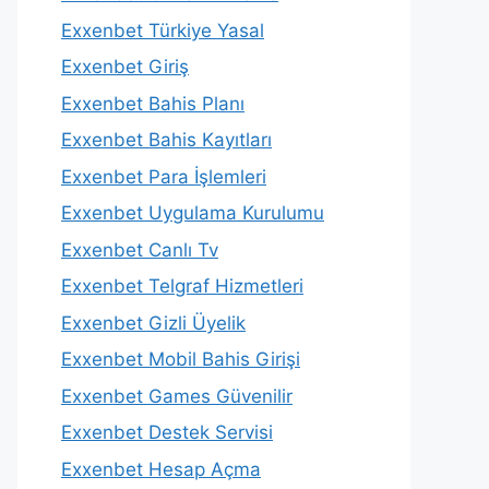
Exxenbet Türkiye Yasal
Exxenbet Giriş
Exxenbet Bahis Planı
Exxenbet Bahis Kayıtları
Exxenbet Para İşlemleri
Exxenbet Uygulama Kurulumu
Exxenbet Canlı Tv
Exxenbet Telgraf Hizmetleri
Exxenbet Gizli Üyelik
Exxenbet Mobil Bahis Girişi
Exxenbet Games Güvenilir
Exxenbet Destek Servisi
Exxenbet Hesap Açma