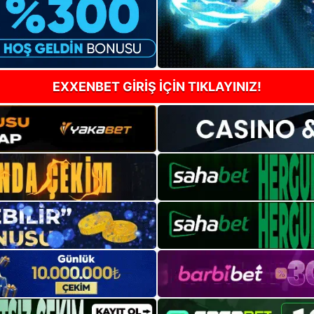
EXXENBET GİRİŞ İÇİN TIKLAYINIZ!