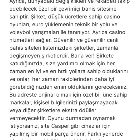
Ayrıca, dünyadaki değişiklikleri ve rekabeti takip
edebilecek özel bir çevrimiçi bahis sitesine
sahiptir. Şirket, düşük ücretlere sahip casino
oyunları, euro yüklemenin teknik bir yolu ve
voleybol yarışmaları ile tanınıyor. Ayrıca casino
hizmetleri sağlar. Güvenilir ve güvenilir canlı
bahis siteleri listemizdeki şirketler, zamanla
değişmeyen şirketlerdir. Bana ver! Şirkete
katıldığınızda, size yardımcı olmak için her
zaman en iyi ve en hızlı yollara sahip olduklarını
ve onları her zaman rakiplerinden daha iyi
görebildiğinizden emin olduklarını göreceksiniz.
Bu adreste orijinal olmak için özel bir üne sahip
markalar, kişisel bilgilerinizi paylaşmayacak
veya diğer şirketlere ekstra ödüller
vermeyecektir. Oyunu durmadan oynamak
istiyorsanız, site Casper gibi cihazlar için
yapılmış bir mobil parça önerir. Farklı yerlerde