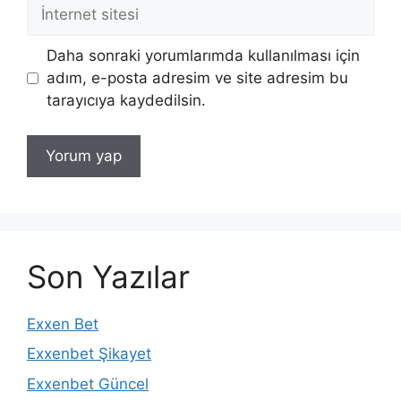
İnternet
sitesi
Daha sonraki yorumlarımda kullanılması için
adım, e-posta adresim ve site adresim bu
tarayıcıya kaydedilsin.
Son Yazılar
Exxen Bet
Exxenbet Şikayet
Exxenbet Güncel