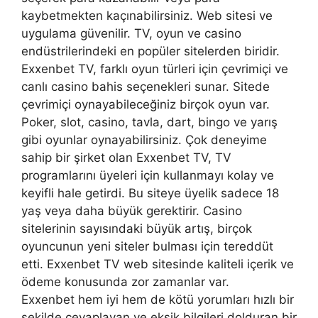
kaybetmekten kaçınabilirsiniz. Web sitesi ve
uygulama güvenilir. TV, oyun ve casino
endüstrilerindeki en popüler sitelerden biridir.
Exxenbet TV, farklı oyun türleri için çevrimiçi ve
canlı casino bahis seçenekleri sunar. Sitede
çevrimiçi oynayabileceğiniz birçok oyun var.
Poker, slot, casino, tavla, dart, bingo ve yarış
gibi oyunlar oynayabilirsiniz. Çok deneyime
sahip bir şirket olan Exxenbet TV, TV
programlarını üyeleri için kullanmayı kolay ve
keyifli hale getirdi. Bu siteye üyelik sadece 18
yaş veya daha büyük gerektirir. Casino
sitelerinin sayısındaki büyük artış, birçok
oyuncunun yeni siteler bulması için tereddüt
etti. Exxenbet TV web sitesinde kaliteli içerik ve
ödeme konusunda zor zamanlar var.
Exxenbet hem iyi hem de kötü yorumları hızlı bir
şekilde cevaplayan ve eksik bilgileri dolduran bir