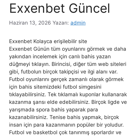
Exxenbet Güncel
Haziran 13, 2026
Yazarı:
admin
Exxenbet Kolayca erişilebilir site
Exxenbet Günün tüm oyunlarını görmek ve daha
yakından incelemek için canlı bahis yazan
düğmeyi tıklayın. Birincisi, diğer tüm web siteleri
gibi, futbolun birçok takipçisi ve ilgi alanı var.
Futbol oyunlarını gerçek zamanlı olarak görmek
için bahis sitemizdeki futbol simgesini
tıklayabilirsiniz. Tek tıklamalı kuponlar kullanarak
kazanma şansı elde edebilirsiniz. Birçok ligde ve
yarışmada spora bahis yaparak para
kazanabilirsiniz. Tenise bahis yapmak, birçok
insan için para kazanmanın popüler bir yoludur.
Futbol ve basketbol çok tanınmış sporlardır ve