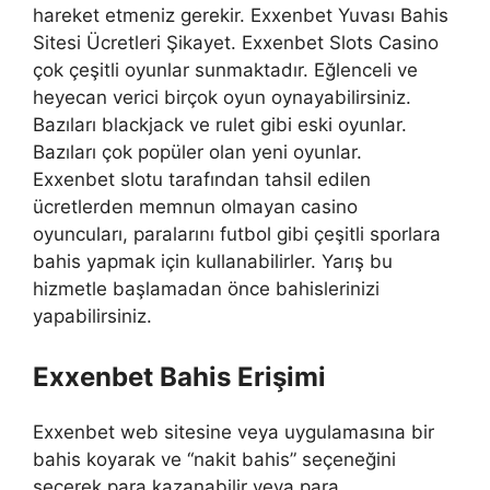
hareket etmeniz gerekir. Exxenbet Yuvası Bahis
Sitesi Ücretleri Şikayet. Exxenbet Slots Casino
çok çeşitli oyunlar sunmaktadır. Eğlenceli ve
heyecan verici birçok oyun oynayabilirsiniz.
Bazıları blackjack ve rulet gibi eski oyunlar.
Bazıları çok popüler olan yeni oyunlar.
Exxenbet slotu tarafından tahsil edilen
ücretlerden memnun olmayan casino
oyuncuları, paralarını futbol gibi çeşitli sporlara
bahis yapmak için kullanabilirler. Yarış bu
hizmetle başlamadan önce bahislerinizi
yapabilirsiniz.
Exxenbet Bahis Erişimi
Exxenbet web sitesine veya uygulamasına bir
bahis koyarak ve “nakit bahis” seçeneğini
seçerek para kazanabilir veya para