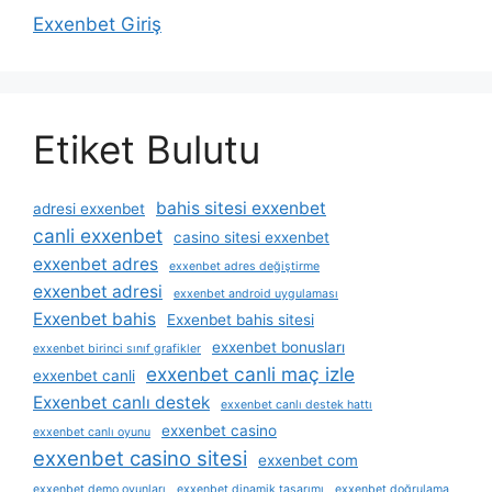
Exxenbet Giriş
Etiket Bulutu
bahis sitesi exxenbet
adresi exxenbet
canli exxenbet
casino sitesi exxenbet
exxenbet adres
exxenbet adres değiştirme
exxenbet adresi
exxenbet android uygulaması
Exxenbet bahis
Exxenbet bahis sitesi
exxenbet bonusları
exxenbet birinci sınıf grafikler
exxenbet canli maç izle
exxenbet canli
Exxenbet canlı destek
exxenbet canlı destek hattı
exxenbet casino
exxenbet canlı oyunu
exxenbet casino sitesi
exxenbet com
exxenbet demo oyunları
exxenbet dinamik tasarımı
exxenbet doğrulama