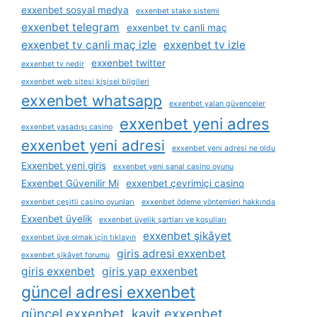
exxenbet sosyal medya
exxenbet stake sistemi
exxenbet telegram
exxenbet tv canli maç
exxenbet tv canli maç izle
exxenbet tv izle
exxenbet twitter
exxenbet tv nedir
exxenbet web sitesi kişisel bilgileri
exxenbet whatsapp
exxenbet yalan güvenceler
exxenbet yeni adres
exxenbet yasadışı casino
exxenbet yeni adresi
exxenbet yeni adresi ne oldu
Exxenbet yeni giriş
exxenbet yeni sanal casino oyunu
Exxenbet Güvenilir Mi
exxenbet çevrimiçi casino
exxenbet çeşitli casino oyunları
exxenbet ödeme yöntemleri hakkında
Exxenbet üyelik
exxenbet üyelik şartları ve koşulları
exxenbet şikâyet
exxenbet üye olmak i̇çin tıklayın
giris adresi exxenbet
exxenbet şikâyet forumu
giris exxenbet
giris yap exxenbet
güncel adresi exxenbet
güncel exxenbet
kayit exxenbet