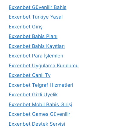
Exxenbet Güvenilir Bahis
Exxenbet Türkiye Yasal
Exxenbet Giriş
Exxenbet Bahis Planı
Exxenbet Bahis Kayıtları
Exxenbet Para İşlemleri
Exxenbet Uygulama Kurulumu
Exxenbet Canlı Tv
Exxenbet Telgraf Hizmetleri
Exxenbet Gizli Üyelik
Exxenbet Mobil Bahis Girişi
Exxenbet Games Güvenilir
Exxenbet Destek Servisi