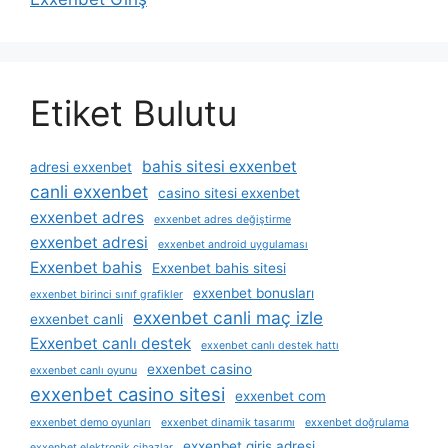
Etiket Bulutu
bahis sitesi exxenbet
adresi exxenbet
canli exxenbet
casino sitesi exxenbet
exxenbet adres
exxenbet adres değiştirme
exxenbet adresi
exxenbet android uygulaması
Exxenbet bahis
Exxenbet bahis sitesi
exxenbet bonusları
exxenbet birinci sınıf grafikler
exxenbet canli maç izle
exxenbet canli
Exxenbet canlı destek
exxenbet canlı destek hattı
exxenbet casino
exxenbet canlı oyunu
exxenbet casino sitesi
exxenbet com
exxenbet demo oyunları
exxenbet dinamik tasarımı
exxenbet doğrulama
exxenbet giris adresi
exxenbet elektronik cihazlar