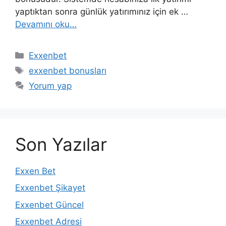
yaptıktan sonra günlük yatırımınız için ek …
Devamını oku…
Kategoriler
Exxenbet
Etiketler
exxenbet bonusları
Yorum yap
Son Yazılar
Exxen Bet
Exxenbet Şikayet
Exxenbet Güncel
Exxenbet Adresi