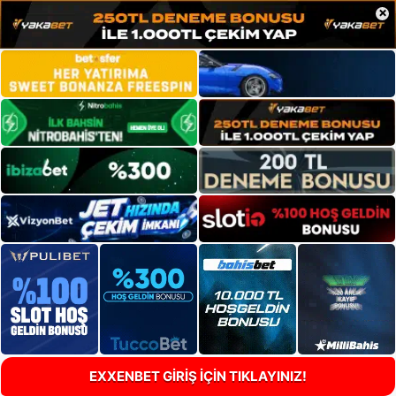
×
EXXENBET GİRİŞ İÇİN TIKLAYINIZ!