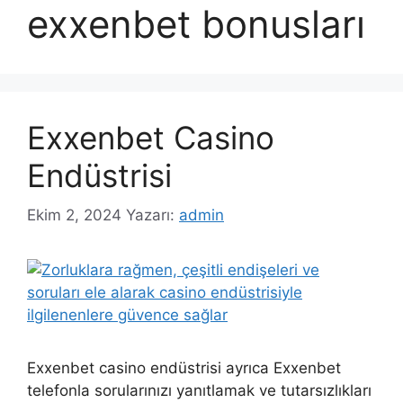
exxenbet bonusları
Exxenbet Casino
Endüstrisi
Ekim 2, 2024
Yazarı:
admin
Exxenbet casino endüstrisi ayrıca Exxenbet
telefonla sorularınızı yanıtlamak ve tutarsızlıkları