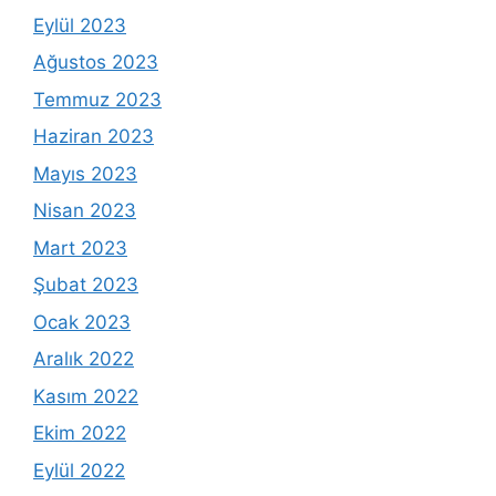
Eylül 2023
Ağustos 2023
Temmuz 2023
Haziran 2023
Mayıs 2023
Nisan 2023
Mart 2023
Şubat 2023
Ocak 2023
Aralık 2022
Kasım 2022
Ekim 2022
Eylül 2022