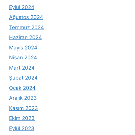
Eylül 2024
Ağustos 2024
Temmuz 2024
Haziran 2024
Mayıs 2024
Nisan 2024
Mart 2024
Şubat 2024
Ocak 2024
Aralık 2023
Kasım 2023
Ekim 2023
Eylül 2023