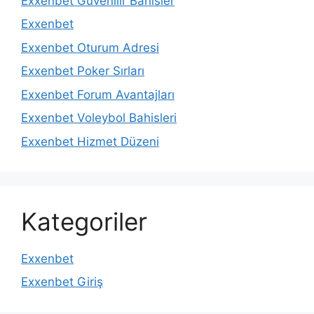
Exxenbet Güvenilir Bahisler
Exxenbet
Exxenbet Oturum Adresi
Exxenbet Poker Sırları
Exxenbet Forum Avantajları
Exxenbet Voleybol Bahisleri
Exxenbet Hizmet Düzeni
Kategoriler
Exxenbet
Exxenbet Giriş