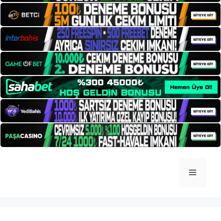
İçeriğe
atla
Menü