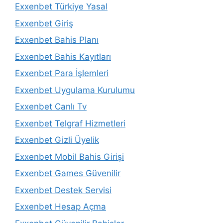
Exxenbet Türkiye Yasal
Exxenbet Giriş
Exxenbet Bahis Planı
Exxenbet Bahis Kayıtları
Exxenbet Para İşlemleri
Exxenbet Uygulama Kurulumu
Exxenbet Canlı Tv
Exxenbet Telgraf Hizmetleri
Exxenbet Gizli Üyelik
Exxenbet Mobil Bahis Girişi
Exxenbet Games Güvenilir
Exxenbet Destek Servisi
Exxenbet Hesap Açma