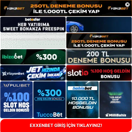
×
EXXENBET GİRİŞ İÇİN TIKLAYINIZ!