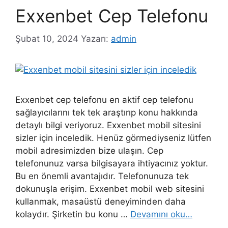
Exxenbet Cep Telefonu
Şubat 10, 2024
Yazarı:
admin
Exxenbet cep telefonu en aktif cep telefonu
sağlayıcılarını tek tek araştırıp konu hakkında
detaylı bilgi veriyoruz. Exxenbet mobil sitesini
sizler için inceledik. Henüz görmediyseniz lütfen
mobil adresimizden bize ulaşın. Cep
telefonunuz varsa bilgisayara ihtiyacınız yoktur.
Bu en önemli avantajıdır. Telefonunuza tek
dokunuşla erişim. Exxenbet mobil web sitesini
kullanmak, masaüstü deneyiminden daha
kolaydır. Şirketin bu konu …
Devamını oku…