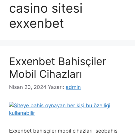
casino sitesi
exxenbet
Exxenbet Bahisçiler
Mobil Cihazları
Nisan 20, 2024
Yazarı:
admin
Exxenbet bahisçiler mobil cihazları seobahis