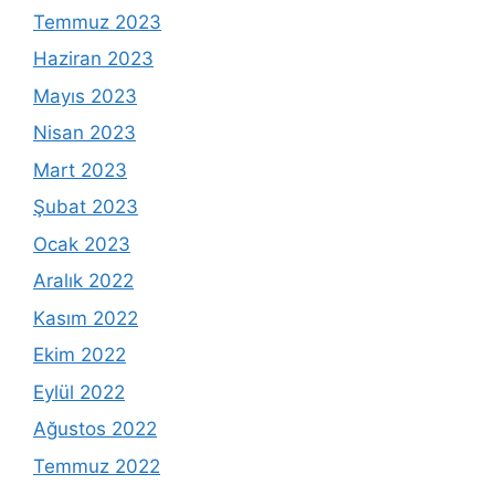
Temmuz 2023
Haziran 2023
Mayıs 2023
Nisan 2023
Mart 2023
Şubat 2023
Ocak 2023
Aralık 2022
Kasım 2022
Ekim 2022
Eylül 2022
Ağustos 2022
Temmuz 2022