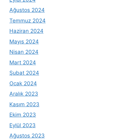
Ağustos 2024
Temmuz 2024
Haziran 2024
Mayıs 2024
Nisan 2024
Mart 2024
Şubat 2024
Ocak 2024
Aralık 2023
Kasım 2023
Ekim 2023
Eylül 2023
Ağustos 2023