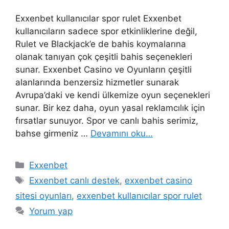
Exxenbet kullanıcılar spor rulet Exxenbet
kullanıcıların sadece spor etkinliklerine değil,
Rulet ve Blackjack’e de bahis koymalarına
olanak tanıyan çok çeşitli bahis seçenekleri
sunar. Exxenbet Casino ve Oyunların çeşitli
alanlarında benzersiz hizmetler sunarak
Avrupa’daki ve kendi ülkemize oyun seçenekleri
sunar. Bir kez daha, oyun yasal reklamcılık için
fırsatlar sunuyor. Spor ve canlı bahis serimiz,
bahse girmeniz …
Devamını oku…
Kategoriler
Exxenbet
Etiketler
Exxenbet canlı destek
,
exxenbet casino
sitesi oyunları
,
exxenbet kullanıcılar spor rulet
Yorum yap