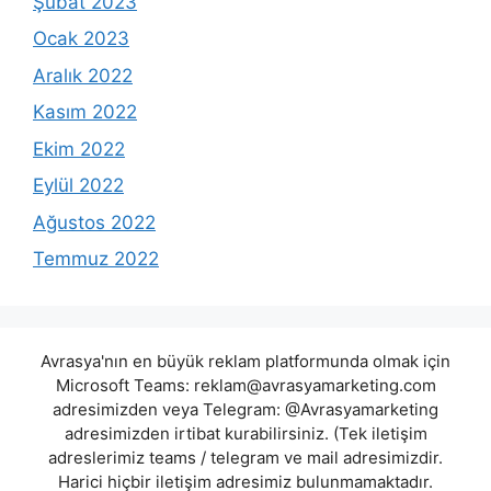
Şubat 2023
Ocak 2023
Aralık 2022
Kasım 2022
Ekim 2022
Eylül 2022
Ağustos 2022
Temmuz 2022
Avrasya'nın en büyük reklam platformunda olmak için
Microsoft Teams:
reklam@avrasyamarketing.com
adresimizden veya Telegram: @Avrasyamarketing
adresimizden irtibat kurabilirsiniz. (Tek iletişim
adreslerimiz teams / telegram ve mail adresimizdir.
Harici hiçbir iletişim adresimiz bulunmamaktadır.