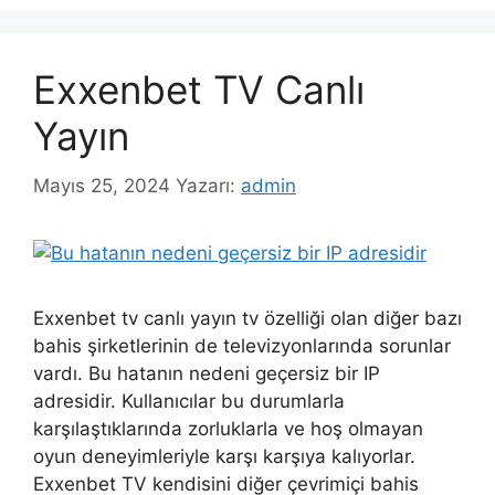
Exxenbet TV Canlı
Yayın
Mayıs 25, 2024
Yazarı:
admin
Exxenbet tv canlı yayın tv özelliği olan diğer bazı
bahis şirketlerinin de televizyonlarında sorunlar
vardı. Bu hatanın nedeni geçersiz bir IP
adresidir. Kullanıcılar bu durumlarla
karşılaştıklarında zorluklarla ve hoş olmayan
oyun deneyimleriyle karşı karşıya kalıyorlar.
Exxenbet TV kendisini diğer çevrimiçi bahis