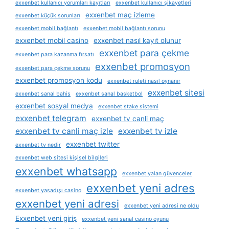
exxenbet kullanıcı yorumları kayıtları
exxenbet kullanıcı şikayetleri
exxenbet maç izleme
exxenbet küçük sorunları
exxenbet mobil bağlantı
exxenbet mobil bağlantı sorunu
exxenbet mobil casino
exxenbet nasıl kayıt olunur
exxenbet para çekme
exxenbet para kazanma fırsatı
exxenbet promosyon
exxenbet para çekme sorunu
exxenbet promosyon kodu
exxenbet ruleti nasıl oynanır
exxenbet sitesi
exxenbet sanal bahis
exxenbet sanal basketbol
exxenbet sosyal medya
exxenbet stake sistemi
exxenbet telegram
exxenbet tv canli maç
exxenbet tv canli maç izle
exxenbet tv izle
exxenbet twitter
exxenbet tv nedir
exxenbet web sitesi kişisel bilgileri
exxenbet whatsapp
exxenbet yalan güvenceler
exxenbet yeni adres
exxenbet yasadışı casino
exxenbet yeni adresi
exxenbet yeni adresi ne oldu
Exxenbet yeni giriş
exxenbet yeni sanal casino oyunu