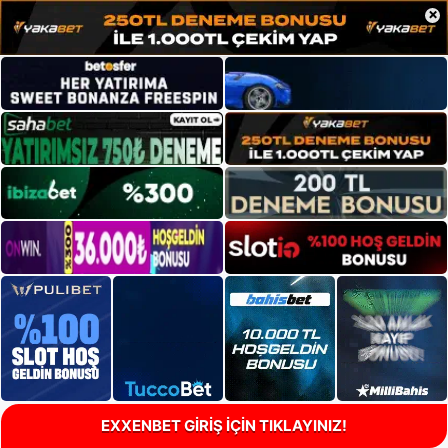
×
EXXENBET GİRİŞ İÇİN TIKLAYINIZ!