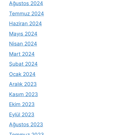
Ağustos 2024
Temmuz 2024
Haziran 2024
Mayıs 2024
Nisan 2024
Mart 2024
Şubat 2024
Ocak 2024
Aralık 2023
Kasım 2023
Ekim 2023
Eylül 2023
Ağustos 2023
Temmuz 2023