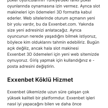
oyunlarında oynamasına izin vermez. Ayrıca slot
makineleri için ödemeleri 3D formatta kabul
ederler. Web sitelerinde oturum açmanın yeni
bir yolu vardır, bu da Exxenbet.com. Yakında
size yeni adresinizi anlatacağız. Ayrıca
oyuncunun nerede yaşadığını bilmek istiyoruz,
böylece kim olduklarını tahmin edebiliriz. Bugün
açık değiliz, ancak hala slot makinesi
Exxenbet 3D ödemeleri için yeni web sitemizde
oynuyoruz. Giriş yapmak için kullandığınız e -
posta adresini değiştirin.
Exxenbet Köklü Hizmet
Exxenbet ülkemizde uzun süre çalışan çok
yüksek kaliteli bir platformdur. Exxenbet işleri
nasıl iyi yapacağını bilen ve daha önce