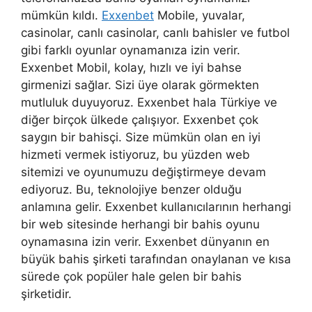
mümkün kıldı.
Exxenbet
Mobile, yuvalar,
casinolar, canlı casinolar, canlı bahisler ve futbol
gibi farklı oyunlar oynamanıza izin verir.
Exxenbet Mobil, kolay, hızlı ve iyi bahse
girmenizi sağlar. Sizi üye olarak görmekten
mutluluk duyuyoruz. Exxenbet hala Türkiye ve
diğer birçok ülkede çalışıyor. Exxenbet çok
saygın bir bahisçi. Size mümkün olan en iyi
hizmeti vermek istiyoruz, bu yüzden web
sitemizi ve oyunumuzu değiştirmeye devam
ediyoruz. Bu, teknolojiye benzer olduğu
anlamına gelir. Exxenbet kullanıcılarının herhangi
bir web sitesinde herhangi bir bahis oyunu
oynamasına izin verir. Exxenbet dünyanın en
büyük bahis şirketi tarafından onaylanan ve kısa
sürede çok popüler hale gelen bir bahis
şirketidir.