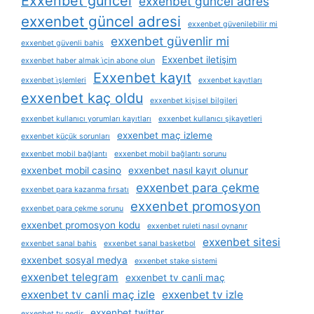
Exxenbet güncel
exxenbet güncel adres
exxenbet güncel adresi
exxenbet güvenilebilir mi
exxenbet güvenlir mi
exxenbet güvenli bahis
Exxenbet iletişim
exxenbet haber almak i̇çin abone olun
Exxenbet kayıt
exxenbet i̇şlemleri
exxenbet kayıtları
exxenbet kaç oldu
exxenbet kişisel bilgileri
exxenbet kullanıcı yorumları kayıtları
exxenbet kullanıcı şikayetleri
exxenbet maç izleme
exxenbet küçük sorunları
exxenbet mobil bağlantı
exxenbet mobil bağlantı sorunu
exxenbet mobil casino
exxenbet nasıl kayıt olunur
exxenbet para çekme
exxenbet para kazanma fırsatı
exxenbet promosyon
exxenbet para çekme sorunu
exxenbet promosyon kodu
exxenbet ruleti nasıl oynanır
exxenbet sitesi
exxenbet sanal bahis
exxenbet sanal basketbol
exxenbet sosyal medya
exxenbet stake sistemi
exxenbet telegram
exxenbet tv canli maç
exxenbet tv canli maç izle
exxenbet tv izle
exxenbet twitter
exxenbet tv nedir