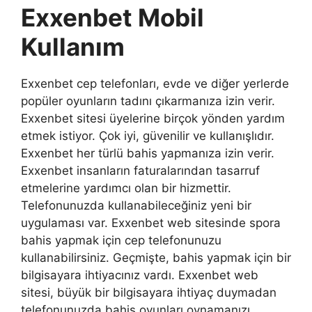
Exxenbet Mobil
Kullanım
Exxenbet cep telefonları, evde ve diğer yerlerde
popüler oyunların tadını çıkarmanıza izin verir.
Exxenbet sitesi üyelerine birçok yönden yardım
etmek istiyor. Çok iyi, güvenilir ve kullanışlıdır.
Exxenbet her türlü bahis yapmanıza izin verir.
Exxenbet insanların faturalarından tasarruf
etmelerine yardımcı olan bir hizmettir.
Telefonunuzda kullanabileceğiniz yeni bir
uygulaması var. Exxenbet web sitesinde spora
bahis yapmak için cep telefonunuzu
kullanabilirsiniz. Geçmişte, bahis yapmak için bir
bilgisayara ihtiyacınız vardı. Exxenbet web
sitesi, büyük bir bilgisayara ihtiyaç duymadan
telefonunuzda bahis oyunları oynamanızı