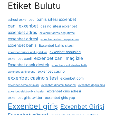
Etiket Bulutu
bahis sitesi exxenbet
adresi exxenbet
canli exxenbet
casino sitesi exxenbet
exxenbet adres
exxenbet adres değiştirme
exxenbet adresi
exxenbet android uygulaması
Exxenbet bahis
Exxenbet bahis sitesi
exxenbet bonusları
exxenbet birinci sınıf grafikler
exxenbet canli maç izle
exxenbet canli
Exxenbet canlı destek
exxenbet canlı destek hattı
exxenbet casino
exxenbet canlı oyunu
exxenbet casino sitesi
exxenbet com
exxenbet demo oyunları
exxenbet dinamik tasarımı
exxenbet doğrulama
exxenbet giris adresi
exxenbet elektronik cihazlar
exxenbet giris twitter
exxenbet giris yap
Exxenbet giriş
Exxenbet Girişi