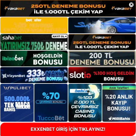
×
EXXENBET GİRİŞ İÇİN TIKLAYINIZ!