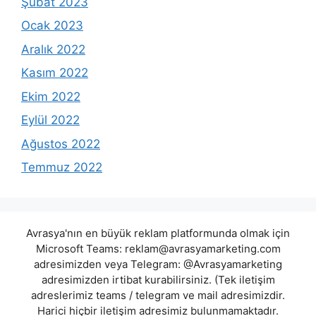
Şubat 2023
Ocak 2023
Aralık 2022
Kasım 2022
Ekim 2022
Eylül 2022
Ağustos 2022
Temmuz 2022
Avrasya'nın en büyük reklam platformunda olmak için
Microsoft Teams:
reklam@avrasyamarketing.com
adresimizden veya Telegram: @Avrasyamarketing
adresimizden irtibat kurabilirsiniz. (Tek iletişim
adreslerimiz teams / telegram ve mail adresimizdir.
Harici hiçbir iletişim adresimiz bulunmamaktadır.