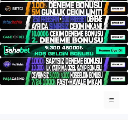
İçeriğe
atla
Menü