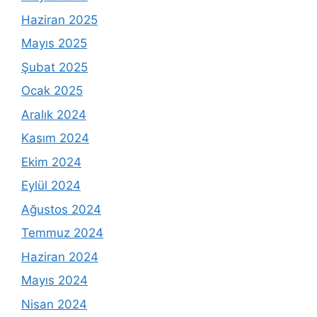
Haziran 2025
Mayıs 2025
Şubat 2025
Ocak 2025
Aralık 2024
Kasım 2024
Ekim 2024
Eylül 2024
Ağustos 2024
Temmuz 2024
Haziran 2024
Mayıs 2024
Nisan 2024