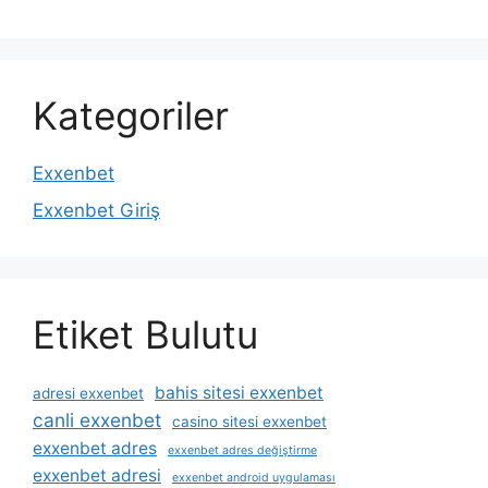
Kategoriler
Exxenbet
Exxenbet Giriş
Etiket Bulutu
bahis sitesi exxenbet
adresi exxenbet
canli exxenbet
casino sitesi exxenbet
exxenbet adres
exxenbet adres değiştirme
exxenbet adresi
exxenbet android uygulaması