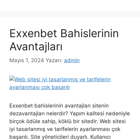
Exxenbet Bahislerinin
Avantajları
Mayıs 1, 2024
Yazarı:
admin
Exxenbet bahislerinin avantajları sitenin
dezavantajları nelerdir? Yapım kalitesi nedeniyle
birçok ödüle sahip, köklü bir sitedir. Web sitesi
iyi tasarlanmış ve tarifelerin ayarlanması çok
başarılı. Site yöneticileri duyarlı. Kullanıcı