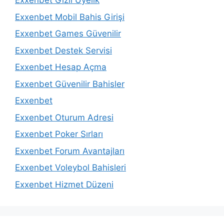
Exxenbet Gizli Üyelik
Exxenbet Mobil Bahis Girişi
Exxenbet Games Güvenilir
Exxenbet Destek Servisi
Exxenbet Hesap Açma
Exxenbet Güvenilir Bahisler
Exxenbet
Exxenbet Oturum Adresi
Exxenbet Poker Sırları
Exxenbet Forum Avantajları
Exxenbet Voleybol Bahisleri
Exxenbet Hizmet Düzeni