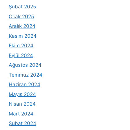
Şubat 2025
Ocak 2025
Aralık 2024
Kasım 2024
Ekim 2024
Eylül 2024
Ağustos 2024
Temmuz 2024
Haziran 2024
Mayıs 2024
Nisan 2024
Mart 2024
Şubat 2024