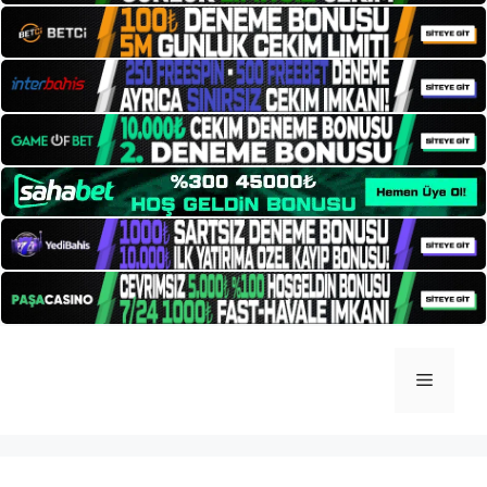
İçeriğe
atla
Menü