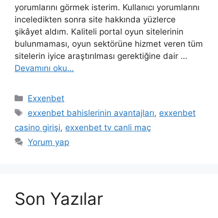
yorumlarını görmek isterim. Kullanıcı yorumlarını
inceledikten sonra site hakkında yüzlerce
şikâyet aldım. Kaliteli portal oyun sitelerinin
bulunmaması, oyun sektörüne hizmet veren tüm
sitelerin iyice araştırılması gerektiğine dair …
Devamını oku…
Kategoriler
Exxenbet
Etiketler
exxenbet bahislerinin avantajları
,
exxenbet
casino girişi
,
exxenbet tv canli maç
Yorum yap
Son Yazılar