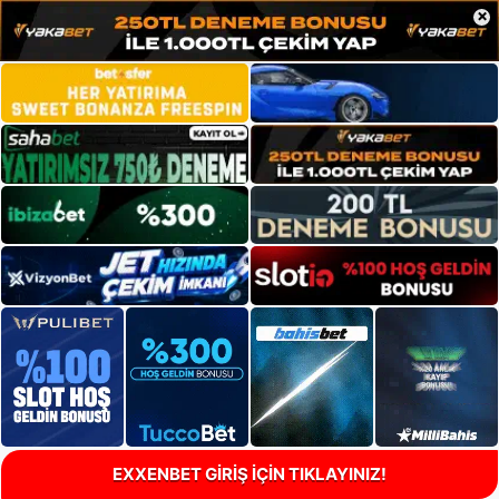
×
EXXENBET GİRİŞ İÇİN TIKLAYINIZ!