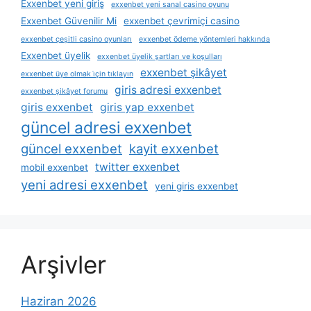
Exxenbet yeni giriş
exxenbet yeni sanal casino oyunu
Exxenbet Güvenilir Mi
exxenbet çevrimiçi casino
exxenbet çeşitli casino oyunları
exxenbet ödeme yöntemleri hakkında
Exxenbet üyelik
exxenbet üyelik şartları ve koşulları
exxenbet şikâyet
exxenbet üye olmak i̇çin tıklayın
giris adresi exxenbet
exxenbet şikâyet forumu
giris exxenbet
giris yap exxenbet
güncel adresi exxenbet
güncel exxenbet
kayit exxenbet
twitter exxenbet
mobil exxenbet
yeni adresi exxenbet
yeni giris exxenbet
Arşivler
Haziran 2026