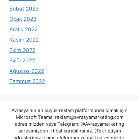
Şubat 2023
Ocak 2023
Aralık 2022
Kasım 2022
Ekim 2022
Eylül 2022
Ağustos 2022
Temmuz 2022
Avrasya'nın en büyük reklam platformunda olmak için
Microsoft Teams:
reklam@avrasyamarketing.com
adresimizden veya Telegram: @Avrasyamarketing
adresimizden irtibat kurabilirsiniz. (Tek iletişim
adreslerimiz teams / telegram ve mail adresimizdir.