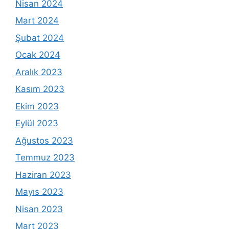
Nisan 2024
Mart 2024
Şubat 2024
Ocak 2024
Aralık 2023
Kasım 2023
Ekim 2023
Eylül 2023
Ağustos 2023
Temmuz 2023
Haziran 2023
Mayıs 2023
Nisan 2023
Mart 2023