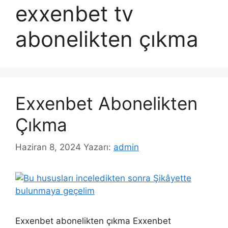
exxenbet tv
abonelikten çıkma
Exxenbet Abonelikten
Çıkma
Haziran 8, 2024
Yazarı:
admin
Exxenbet abonelikten çıkma Exxenbet