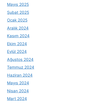
Mayıs 2025
Şubat 2025
Ocak 2025
Aralık 2024
Kasım 2024
Ekim 2024
Eylül 2024
Ağustos 2024
Temmuz 2024
Haziran 2024
Mayıs 2024
Nisan 2024
Mart 2024