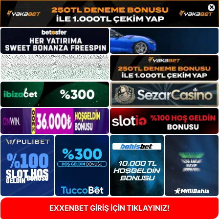
×
EXXENBET GİRİŞ İÇİN TIKLAYINIZ!