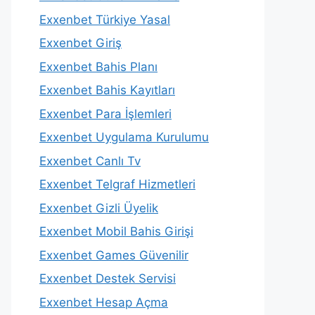
Exxenbet Türkiye Yasal
Exxenbet Giriş
Exxenbet Bahis Planı
Exxenbet Bahis Kayıtları
Exxenbet Para İşlemleri
Exxenbet Uygulama Kurulumu
Exxenbet Canlı Tv
Exxenbet Telgraf Hizmetleri
Exxenbet Gizli Üyelik
Exxenbet Mobil Bahis Girişi
Exxenbet Games Güvenilir
Exxenbet Destek Servisi
Exxenbet Hesap Açma