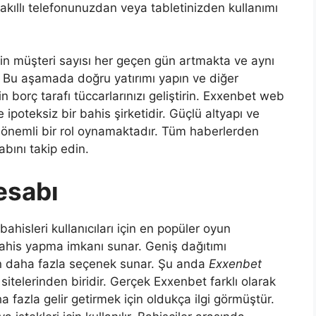
akıllı telefonunuzdan veya tabletinizden kullanımı
nin müşteri sayısı her geçen gün artmakta ve aynı
r. Bu aşamada doğru yatırımı yapın ve diğer
 borç tarafı tüccarlarınızı geliştirin. Exxenbet web
e ipoteksiz bir bahis şirketidir. Güçlü altyapı ve
 önemli bir rol oynamaktadır. Tüm haberlerden
bını takip edin.
esabı
ahisleri kullanıcıları için en popüler oyun
bahis yapma imkanı sunar. Geniş dağıtımı
çin daha fazla seçenek sunar. Şu anda
Exxenbet
 sitelerinden biridir. Gerçek Exxenbet farklı olarak
 fazla gelir getirmek için oldukça ilgi görmüştür.