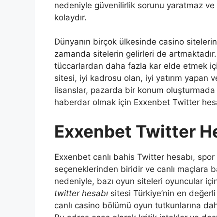
nedeniyle güvenilirlik sorunu yaratmaz ve 
kolaydır.
Dünyanın birçok ülkesinde casino siteleri
zamanda sitelerin gelirleri de artmaktadı
tüccarlardan daha fazla kar elde etmek için
sitesi, iyi kadrosu olan, iyi yatırım yapan v
lisanslar, pazarda bir konum oluşturmada
haberdar olmak için Exxenbet Twitter hesa
Exxenbet Twitter H
Exxenbet canlı bahis Twitter hesabı, spor b
seçeneklerinden biridir ve canlı maçlara 
nedeniyle, bazı oyun siteleri oyuncular i
twitter hesabı
sitesi Türkiye’nin en değerli
canlı casino bölümü oyun tutkunlarına daha