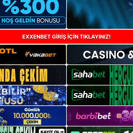
EXXENBET GİRİŞ İÇİN TIKLAYINIZ!