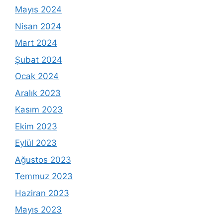
Mayıs 2024
Nisan 2024
Mart 2024
Şubat 2024
Ocak 2024
Aralık 2023
Kasım 2023
Ekim 2023
Eylül 2023
Ağustos 2023
Temmuz 2023
Haziran 2023
Mayıs 2023