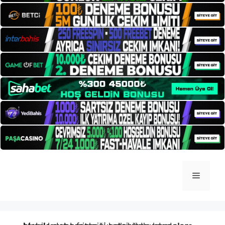
İçeriğe
atla
Menü