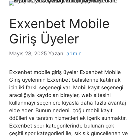
Exxenbet Mobile
Giriş Üyeler
Mayıs 28, 2025
Yazarı:
admin
Exxenbet mobile giriş üyeler Exxenbet Mobile
Giriş üyelerinin Exxenbet bahislerine katılmak
için iki farklı seçeneği var. Mobil kayıt seçeneği
aracılığıyla kaydolan bireyler, web sitesini
kullanmayı seçenlere kıyasla daha fazla avantaj
elde eder. Bunun nedeni, çoğu mobil kayıt
ödülleri ve tanıtım hizmetleri ek içerik sunmaktır.
Exxenbet spor kategorilerinde bulunan çok
çeşitli spor kategorileri ile, sık sık güncellenen ve