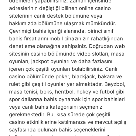
ödemeleri yapabilirsiniz. Zaman içerisinde
adreslerinin değiştiği bilinen online casino
sitelerinin canlı destek bölümüne veya
hakkımızda bölümüne ulaşmak mümkündür.
Çevrimiçi bahis içeriği alanında, birinci sınıf
bahis fırsatlarını mobil cihazınızın rahatlığından
denetleme olanağına sahipsiniz. Doğrudan web
sitesinin casino bölümünde video slotları, masa
oyunları, jackpot oyunları ve daha fazlasını
içeren çok çeşitli oyunları bulabilirsiniz. Canlı
casino bölümünde poker, blackjack, bakara ve
rulet gibi çeşitli oyunlar yer almaktadır. Beyzbol,
masa tenisi, boks, hentbol, ​​hokey ve futbol gibi
spor dallarına bahis oynamak için spor bahisleri
veya canlı bahis kategorisini seçmeniz
gerekmektedir. Bu, kısa sürede çok çeşitli
casino etkinliklerine katılmanıza ve mevcut açılış
sayfasında bulunan bahis seçeneklerini