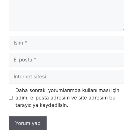
İsim
E-
posta
İnternet
sitesi
Daha sonraki yorumlarımda kullanılması için
adım, e-posta adresim ve site adresim bu
tarayıcıya kaydedilsin.