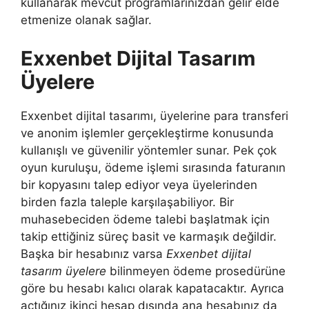
kullanarak mevcut programlarınızdan gelir elde
etmenize olanak sağlar.
Exxenbet Dijital Tasarım
Üyelere
Exxenbet dijital tasarımı, üyelerine para transferi
ve anonim işlemler gerçekleştirme konusunda
kullanışlı ve güvenilir yöntemler sunar. Pek çok
oyun kuruluşu, ödeme işlemi sırasında faturanın
bir kopyasını talep ediyor veya üyelerinden
birden fazla taleple karşılaşabiliyor. Bir
muhasebeciden ödeme talebi başlatmak için
takip ettiğiniz süreç basit ve karmaşık değildir.
Başka bir hesabınız varsa
Exxenbet dijital
tasarım üyelere
bilinmeyen ödeme prosedürüne
göre bu hesabı kalıcı olarak kapatacaktır. Ayrıca
açtığınız ikinci hesap dışında ana hesabınız da