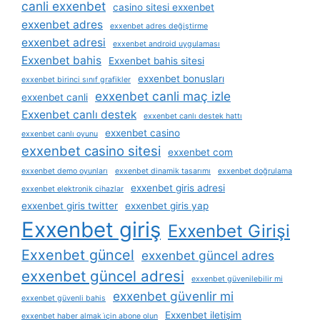
canli exxenbet
casino sitesi exxenbet
exxenbet adres
exxenbet adres değiştirme
exxenbet adresi
exxenbet android uygulaması
Exxenbet bahis
Exxenbet bahis sitesi
exxenbet bonusları
exxenbet birinci sınıf grafikler
exxenbet canli maç izle
exxenbet canli
Exxenbet canlı destek
exxenbet canlı destek hattı
exxenbet casino
exxenbet canlı oyunu
exxenbet casino sitesi
exxenbet com
exxenbet demo oyunları
exxenbet dinamik tasarımı
exxenbet doğrulama
exxenbet giris adresi
exxenbet elektronik cihazlar
exxenbet giris twitter
exxenbet giris yap
Exxenbet giriş
Exxenbet Girişi
Exxenbet güncel
exxenbet güncel adres
exxenbet güncel adresi
exxenbet güvenilebilir mi
exxenbet güvenlir mi
exxenbet güvenli bahis
Exxenbet iletişim
exxenbet haber almak i̇çin abone olun