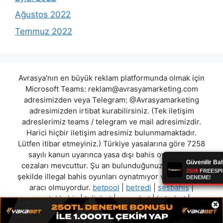
Ağustos 2022
Temmuz 2022
Avrasya'nın en büyük reklam platformunda olmak için
Microsoft Teams:
reklam@avrasyamarketing.com
adresimizden veya Telegram: @Avrasyamarketing
adresimizden irtibat kurabilirsiniz. (Tek iletişim
adreslerimiz teams / telegram ve mail adresimizdir.
Harici hiçbir iletişim adresimiz bulunmamaktadır.
Lütfen itibar etmeyiniz.) Türkiye yasalarına göre 7258
sayılı kanun uyarınca yasa dışı bahis oynamanın
cezaları mevcuttur. Şu an bulunduğunuz site hiç bir
şekilde illegal bahis oyunları oynatmıyor ve oynamaya
aracı olmuyordur.
betpool
|
betredi
|
sesbahis
|
spartakbahis
|
tulipbet
|
vagosbet
|
katarbet
|
×
koybahsini