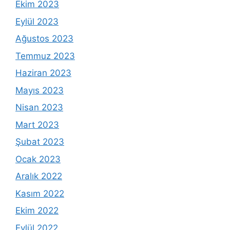
Ekim 2023
Eylül 2023
Ağustos 2023
Temmuz 2023
Haziran 2023
Mayıs 2023
Nisan 2023
Mart 2023
Şubat 2023
Ocak 2023
Aralık 2022
Kasım 2022
Ekim 2022
Eylül 2022