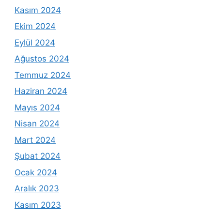
Kasım 2024
Ekim 2024
Eylül 2024
Ağustos 2024
Temmuz 2024
Haziran 2024
Mayıs 2024
Nisan 2024
Mart 2024
Şubat 2024
Ocak 2024
Aralık 2023
Kasım 2023