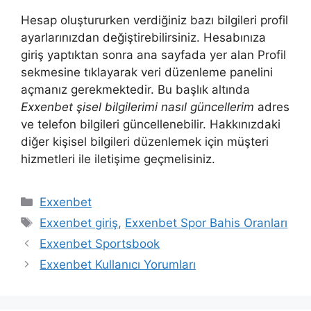
Hesap oluştururken verdiğiniz bazı bilgileri profil
ayarlarınızdan değiştirebilirsiniz. Hesabınıza
giriş yaptıktan sonra ana sayfada yer alan Profil
sekmesine tıklayarak veri düzenleme panelini
açmanız gerekmektedir. Bu başlık altında
Exxenbet şisel bilgilerimi nasıl güncellerim
adres
ve telefon bilgileri güncellenebilir. Hakkınızdaki
diğer kişisel bilgileri düzenlemek için müşteri
hizmetleri ile iletişime geçmelisiniz.
Kategoriler
Exxenbet
Etiketler
Exxenbet giriş
,
Exxenbet Spor Bahis Oranları
Yazı
Exxenbet Sportsbook
dolaşımı
Exxenbet Kullanıcı Yorumları