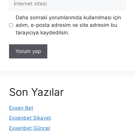
İnternet
sitesi
Daha sonraki yorumlarımda kullanılması için
adım, e-posta adresim ve site adresim bu
tarayıcıya kaydedilsin.
Son Yazılar
Exxen Bet
Exxenbet Şikayet
Exxenbet Güncel