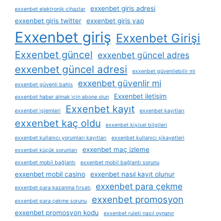
exxenbet giris adresi
exxenbet elektronik cihazlar
exxenbet giris twitter
exxenbet giris yap
Exxenbet giriş
Exxenbet Girişi
Exxenbet güncel
exxenbet güncel adres
exxenbet güncel adresi
exxenbet güvenilebilir mi
exxenbet güvenlir mi
exxenbet güvenli bahis
Exxenbet iletişim
exxenbet haber almak i̇çin abone olun
Exxenbet kayıt
exxenbet i̇şlemleri
exxenbet kayıtları
exxenbet kaç oldu
exxenbet kişisel bilgileri
exxenbet kullanıcı yorumları kayıtları
exxenbet kullanıcı şikayetleri
exxenbet maç izleme
exxenbet küçük sorunları
exxenbet mobil bağlantı
exxenbet mobil bağlantı sorunu
exxenbet mobil casino
exxenbet nasıl kayıt olunur
exxenbet para çekme
exxenbet para kazanma fırsatı
exxenbet promosyon
exxenbet para çekme sorunu
exxenbet promosyon kodu
exxenbet ruleti nasıl oynanır