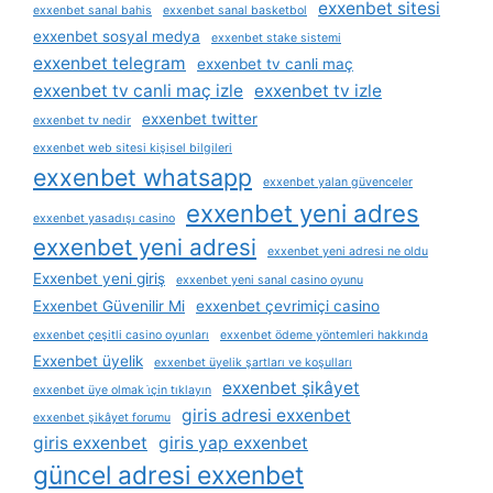
exxenbet sitesi
exxenbet sanal bahis
exxenbet sanal basketbol
exxenbet sosyal medya
exxenbet stake sistemi
exxenbet telegram
exxenbet tv canli maç
exxenbet tv canli maç izle
exxenbet tv izle
exxenbet twitter
exxenbet tv nedir
exxenbet web sitesi kişisel bilgileri
exxenbet whatsapp
exxenbet yalan güvenceler
exxenbet yeni adres
exxenbet yasadışı casino
exxenbet yeni adresi
exxenbet yeni adresi ne oldu
Exxenbet yeni giriş
exxenbet yeni sanal casino oyunu
Exxenbet Güvenilir Mi
exxenbet çevrimiçi casino
exxenbet çeşitli casino oyunları
exxenbet ödeme yöntemleri hakkında
Exxenbet üyelik
exxenbet üyelik şartları ve koşulları
exxenbet şikâyet
exxenbet üye olmak i̇çin tıklayın
giris adresi exxenbet
exxenbet şikâyet forumu
giris exxenbet
giris yap exxenbet
güncel adresi exxenbet