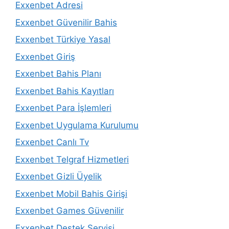
Exxenbet Adresi
Exxenbet Güvenilir Bahis
Exxenbet Türkiye Yasal
Exxenbet Giriş
Exxenbet Bahis Planı
Exxenbet Bahis Kayıtları
Exxenbet Para İşlemleri
Exxenbet Uygulama Kurulumu
Exxenbet Canlı Tv
Exxenbet Telgraf Hizmetleri
Exxenbet Gizli Üyelik
Exxenbet Mobil Bahis Girişi
Exxenbet Games Güvenilir
Exxenbet Destek Servisi