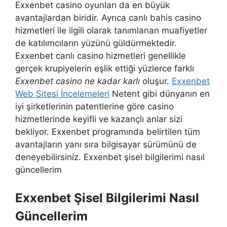
Exxenbet casino oyunları da en büyük
avantajlardan biridir. Ayrıca canlı bahis casino
hizmetleri ile ilgili olarak tanımlanan muafiyetler
de katılımcıların yüzünü güldürmektedir.
Exxenbet canlı casino hizmetleri genellikle
gerçek krupiyelerin eşlik ettiği yüzlerce farklı
Exxenbet casino ne kadar karlı
oluşur.
Exxenbet
Web Sitesi İncelemeleri
Netent gibi dünyanın en
iyi şirketlerinin patentlerine göre casino
hizmetlerinde keyifli ve kazançlı anlar sizi
bekliyor. Exxenbet programında belirtilen tüm
avantajların yanı sıra bilgisayar sürümünü de
deneyebilirsiniz. Exxenbet şisel bilgilerimi nasıl
güncellerim
Exxenbet Şisel Bilgilerimi Nasıl
Güncellerim