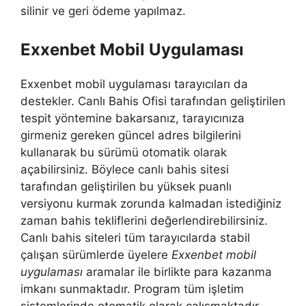
silinir ve geri ödeme yapılmaz.
Exxenbet Mobil Uygulaması
Exxenbet mobil uygulaması tarayıcıları da
destekler. Canlı Bahis Ofisi tarafından geliştirilen
tespit yöntemine bakarsanız, tarayıcınıza
girmeniz gereken güncel adres bilgilerini
kullanarak bu sürümü otomatik olarak
açabilirsiniz. Böylece canlı bahis sitesi
tarafından geliştirilen bu yüksek puanlı
versiyonu kurmak zorunda kalmadan istediğiniz
zaman bahis tekliflerini değerlendirebilirsiniz.
Canlı bahis siteleri tüm tarayıcılarda stabil
çalışan sürümlerde üyelere
Exxenbet mobil
uygulaması
aramalar ile birlikte para kazanma
imkanı sunmaktadır. Program tüm işletim
sistemlerinde otomatik olarak çalışmaktadır.