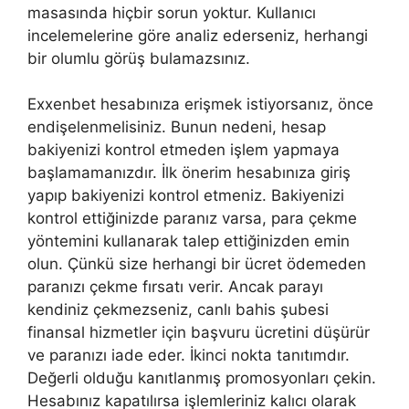
masasında hiçbir sorun yoktur. Kullanıcı
incelemelerine göre analiz ederseniz, herhangi
bir olumlu görüş bulamazsınız.
Exxenbet hesabınıza erişmek istiyorsanız, önce
endişelenmelisiniz. Bunun nedeni, hesap
bakiyenizi kontrol etmeden işlem yapmaya
başlamamanızdır. İlk önerim hesabınıza giriş
yapıp bakiyenizi kontrol etmeniz. Bakiyenizi
kontrol ettiğinizde paranız varsa, para çekme
yöntemini kullanarak talep ettiğinizden emin
olun. Çünkü size herhangi bir ücret ödemeden
paranızı çekme fırsatı verir. Ancak parayı
kendiniz çekmezseniz, canlı bahis şubesi
finansal hizmetler için başvuru ücretini düşürür
ve paranızı iade eder. İkinci nokta tanıtımdır.
Değerli olduğu kanıtlanmış promosyonları çekin.
Hesabınız kapatılırsa işlemleriniz kalıcı olarak