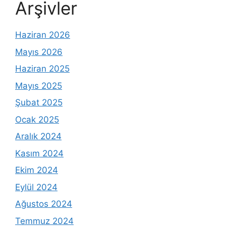
Arşivler
Haziran 2026
Mayıs 2026
Haziran 2025
Mayıs 2025
Şubat 2025
Ocak 2025
Aralık 2024
Kasım 2024
Ekim 2024
Eylül 2024
Ağustos 2024
Temmuz 2024