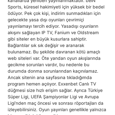
kanallarda yeniden yayınlanmaktadır. beIN
Sports, küresel hakimiyeti için yüksek bir bedel
ödüyor. Pek çok kişi, indirim sunmadıkları için
gelecekte yasa dışı oyunları çevrimiçi
yayınlamayı tercih ediyor. Yasadışı oyunların
akışını sağlayan IP TV, Fanium ve Oldstream
gibi siteler en büyük kusurlara sahiptir.
Bağlantılar sık ​​sık değişir ve aranarak
bulunamaz. Bu şekilde davranan kötü amaçlı
web siteleri var. Öte yandan oyun akışlarında
gecikme sorunları vardır, bu nedenle bu
durumda donma sorunlarından kaçınılamaz.
Ancak sitenin ana sayfasına tıkladığımda
program hemen açılıyor. Exxenbet Canlı TV
düğmesi size hızlı erişim sağlar. Ayrıca Türkiye
Süper Ligi, UEFA Şampiyonlar Ligi ve Avrupa
Ligi’nden maç öncesi ve sonrası röportajları da
izleyebilirsiniz. Oyun yayınları genellikle yalnızca