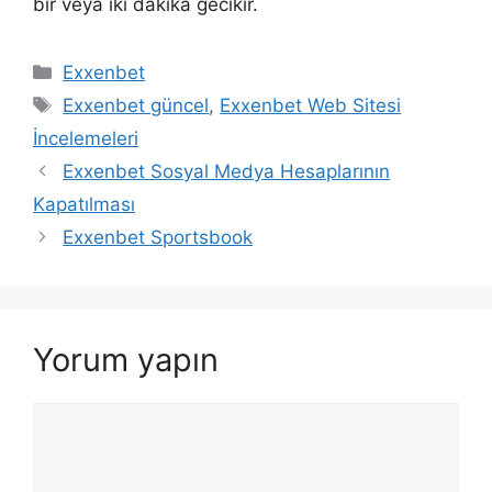
bir veya iki dakika gecikir.
Kategoriler
Exxenbet
Etiketler
Exxenbet güncel
,
Exxenbet Web Sitesi
İncelemeleri
Yazı
Exxenbet Sosyal Medya Hesaplarının
dolaşımı
Kapatılması
Exxenbet Sportsbook
Yorum yapın
Yorum