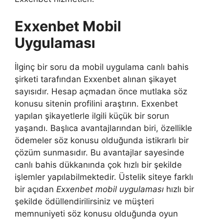
Exxenbet Mobil
Uygulaması
İlginç bir soru da mobil uygulama canlı bahis
şirketi tarafından Exxenbet alınan şikayet
sayısıdır. Hesap açmadan önce mutlaka söz
konusu sitenin profilini araştırın. Exxenbet
yapılan şikayetlerle ilgili küçük bir sorun
yaşandı. Başlıca avantajlarından biri, özellikle
ödemeler söz konusu olduğunda istikrarlı bir
çözüm sunmasıdır. Bu avantajlar sayesinde
canlı bahis dükkanında çok hızlı bir şekilde
işlemler yapılabilmektedir. Üstelik siteye farklı
bir açıdan
Exxenbet mobil uygulaması
hızlı bir
şekilde ödüllendirilirsiniz ve müşteri
memnuniyeti söz konusu olduğunda oyun