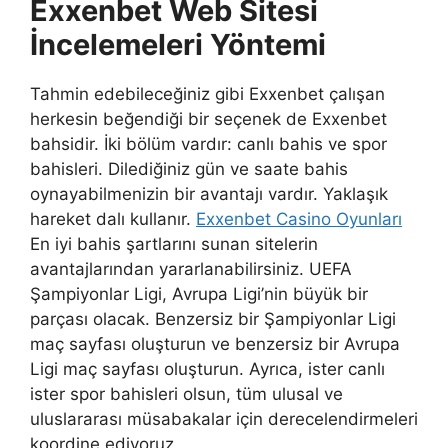
Exxenbet Web Sitesi
İncelemeleri Yöntemi
Tahmin edebileceğiniz gibi Exxenbet çalışan
herkesin beğendiği bir seçenek de Exxenbet
bahsidir. İki bölüm vardır: canlı bahis ve spor
bahisleri. Dilediğiniz gün ve saate bahis
oynayabilmenizin bir avantajı vardır. Yaklaşık
hareket dalı kullanır.
Exxenbet Casino Oyunları
En iyi bahis şartlarını sunan sitelerin
avantajlarından yararlanabilirsiniz. UEFA
Şampiyonlar Ligi, Avrupa Ligi’nin büyük bir
parçası olacak. Benzersiz bir Şampiyonlar Ligi
maç sayfası oluşturun ve benzersiz bir Avrupa
Ligi maç sayfası oluşturun. Ayrıca, ister canlı
ister spor bahisleri olsun, tüm ulusal ve
uluslararası müsabakalar için derecelendirmeleri
koordine ediyoruz.