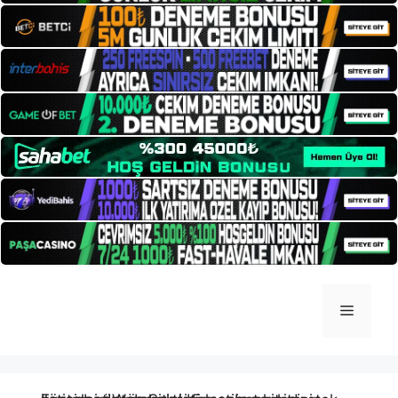
İçeriğe
atla
Menü