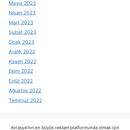
Mayıs 2023
Nisan 2023
Mart 2023
Şubat 2023
Ocak 2023
Aralık 2022
Kasım 2022
Ekim 2022
Eylül 2022
Ağustos 2022
Temmuz 2022
Avrasya'nın en büyük reklam platformunda olmak için