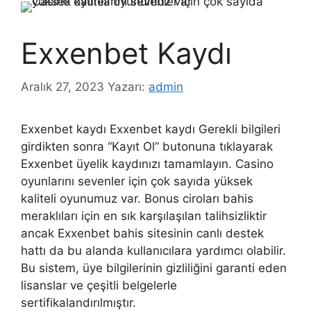
Exxenbet Kaydı
Aralık 27, 2023
Yazarı:
admin
Exxenbet kaydı Exxenbet kaydı Gerekli bilgileri
girdikten sonra “Kayıt Ol” butonuna tıklayarak
Exxenbet üyelik kaydınızı tamamlayın. Casino
oyunlarını sevenler için çok sayıda yüksek
kaliteli oyunumuz var. Bonus ciroları bahis
meraklıları için en sık karşılaşılan talihsizliktir
ancak Exxenbet bahis sitesinin canlı destek
hattı da bu alanda kullanıcılara yardımcı olabilir.
Bu sistem, üye bilgilerinin gizliliğini garanti eden
lisanslar ve çeşitli belgelerle
sertifikalandırılmıştır.