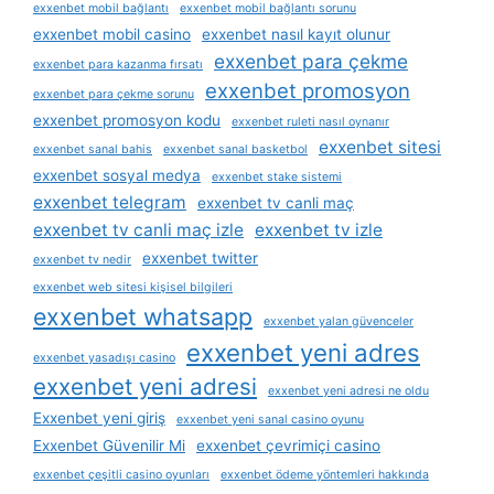
exxenbet mobil bağlantı
exxenbet mobil bağlantı sorunu
exxenbet mobil casino
exxenbet nasıl kayıt olunur
exxenbet para çekme
exxenbet para kazanma fırsatı
exxenbet promosyon
exxenbet para çekme sorunu
exxenbet promosyon kodu
exxenbet ruleti nasıl oynanır
exxenbet sitesi
exxenbet sanal bahis
exxenbet sanal basketbol
exxenbet sosyal medya
exxenbet stake sistemi
exxenbet telegram
exxenbet tv canli maç
exxenbet tv canli maç izle
exxenbet tv izle
exxenbet twitter
exxenbet tv nedir
exxenbet web sitesi kişisel bilgileri
exxenbet whatsapp
exxenbet yalan güvenceler
exxenbet yeni adres
exxenbet yasadışı casino
exxenbet yeni adresi
exxenbet yeni adresi ne oldu
Exxenbet yeni giriş
exxenbet yeni sanal casino oyunu
Exxenbet Güvenilir Mi
exxenbet çevrimiçi casino
exxenbet çeşitli casino oyunları
exxenbet ödeme yöntemleri hakkında