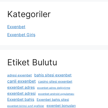
Kategoriler
Exxenbet
Exxenbet Giriş
Etiket Bulutu
bahis sitesi exxenbet
adresi exxenbet
canli exxenbet
casino sitesi exxenbet
exxenbet adres
exxenbet adres değiştirme
exxenbet adresi
exxenbet android uygulaması
Exxenbet bahis
Exxenbet bahis sitesi
exxenbet bonusları
exxenbet birinci sınıf grafikler