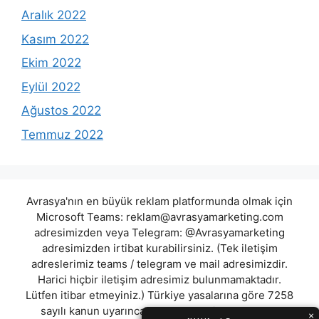
Aralık 2022
Kasım 2022
Ekim 2022
Eylül 2022
Ağustos 2022
Temmuz 2022
Avrasya'nın en büyük reklam platformunda olmak için
Microsoft Teams:
reklam@avrasyamarketing.com
adresimizden veya Telegram: @Avrasyamarketing
adresimizden irtibat kurabilirsiniz. (Tek iletişim
adreslerimiz teams / telegram ve mail adresimizdir.
Harici hiçbir iletişim adresimiz bulunmamaktadır.
Lütfen itibar etmeyiniz.) Türkiye yasalarına göre 7258
sayılı kanun uyarınca yasa dışı bahis oynamanın