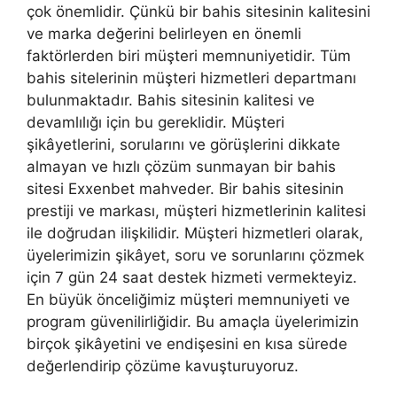
çok önemlidir. Çünkü bir bahis sitesinin kalitesini
ve marka değerini belirleyen en önemli
faktörlerden biri müşteri memnuniyetidir. Tüm
bahis sitelerinin müşteri hizmetleri departmanı
bulunmaktadır. Bahis sitesinin kalitesi ve
devamlılığı için bu gereklidir. Müşteri
şikâyetlerini, sorularını ve görüşlerini dikkate
almayan ve hızlı çözüm sunmayan bir bahis
sitesi Exxenbet mahveder. Bir bahis sitesinin
prestiji ve markası, müşteri hizmetlerinin kalitesi
ile doğrudan ilişkilidir. Müşteri hizmetleri olarak,
üyelerimizin şikâyet, soru ve sorunlarını çözmek
için 7 gün 24 saat destek hizmeti vermekteyiz.
En büyük önceliğimiz müşteri memnuniyeti ve
program güvenilirliğidir. Bu amaçla üyelerimizin
birçok şikâyetini ve endişesini en kısa sürede
değerlendirip çözüme kavuşturuyoruz.