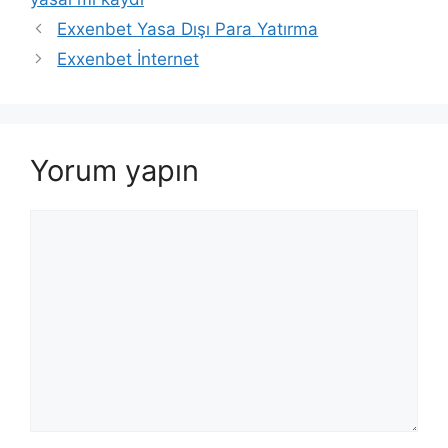
Yazı
Exxenbet Yasa Dışı Para Yatırma
dolaşımı
Exxenbet İnternet
Yorum yapın
Yorum