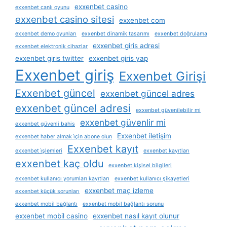
exxenbet casino
exxenbet canlı oyunu
exxenbet casino sitesi
exxenbet com
exxenbet demo oyunları
exxenbet dinamik tasarımı
exxenbet doğrulama
exxenbet giris adresi
exxenbet elektronik cihazlar
exxenbet giris twitter
exxenbet giris yap
Exxenbet giriş
Exxenbet Girişi
Exxenbet güncel
exxenbet güncel adres
exxenbet güncel adresi
exxenbet güvenilebilir mi
exxenbet güvenlir mi
exxenbet güvenli bahis
Exxenbet iletişim
exxenbet haber almak i̇çin abone olun
Exxenbet kayıt
exxenbet i̇şlemleri
exxenbet kayıtları
exxenbet kaç oldu
exxenbet kişisel bilgileri
exxenbet kullanıcı yorumları kayıtları
exxenbet kullanıcı şikayetleri
exxenbet maç izleme
exxenbet küçük sorunları
exxenbet mobil bağlantı
exxenbet mobil bağlantı sorunu
exxenbet mobil casino
exxenbet nasıl kayıt olunur