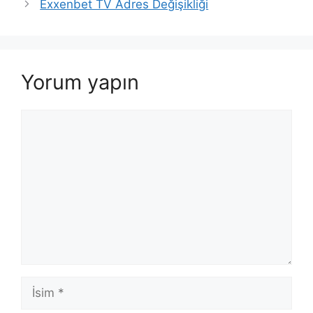
Exxenbet TV Adres Değişikliği
Yorum yapın
Yorum
İsim