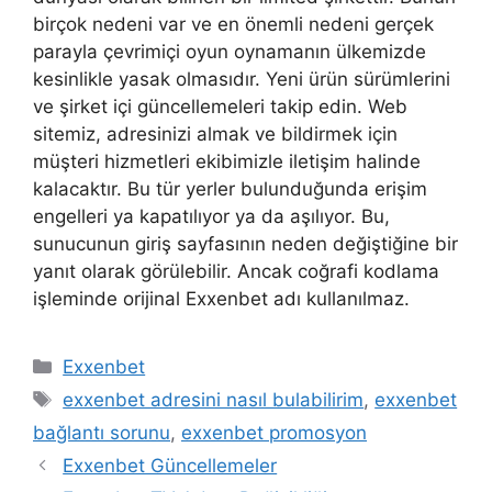
birçok nedeni var ve en önemli nedeni gerçek
parayla çevrimiçi oyun oynamanın ülkemizde
kesinlikle yasak olmasıdır. Yeni ürün sürümlerini
ve şirket içi güncellemeleri takip edin. Web
sitemiz, adresinizi almak ve bildirmek için
müşteri hizmetleri ekibimizle iletişim halinde
kalacaktır. Bu tür yerler bulunduğunda erişim
engelleri ya kapatılıyor ya da aşılıyor. Bu,
sunucunun giriş sayfasının neden değiştiğine bir
yanıt olarak görülebilir. Ancak coğrafi kodlama
işleminde orijinal Exxenbet adı kullanılmaz.
Kategoriler
Exxenbet
Etiketler
exxenbet adresini nasıl bulabilirim
,
exxenbet
bağlantı sorunu
,
exxenbet promosyon
Yazı
Exxenbet Güncellemeler
dolaşımı