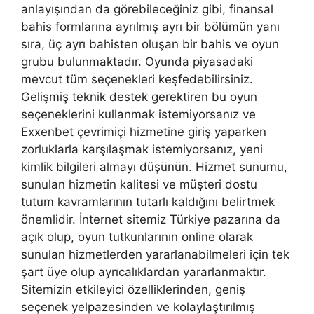
anlayışından da görebileceğiniz gibi, finansal
bahis formlarına ayrılmış ayrı bir bölümün yanı
sıra, üç ayrı bahisten oluşan bir bahis ve oyun
grubu bulunmaktadır. Oyunda piyasadaki
mevcut tüm seçenekleri keşfedebilirsiniz.
Gelişmiş teknik destek gerektiren bu oyun
seçeneklerini kullanmak istemiyorsanız ve
Exxenbet çevrimiçi hizmetine giriş yaparken
zorluklarla karşılaşmak istemiyorsanız, yeni
kimlik bilgileri almayı düşünün. Hizmet sunumu,
sunulan hizmetin kalitesi ve müşteri dostu
tutum kavramlarının tutarlı kaldığını belirtmek
önemlidir. İnternet sitemiz Türkiye pazarına da
açık olup, oyun tutkunlarının online olarak
sunulan hizmetlerden yararlanabilmeleri için tek
şart üye olup ayrıcalıklardan yararlanmaktır.
Sitemizin etkileyici özelliklerinden, geniş
seçenek yelpazesinden ve kolaylaştırılmış