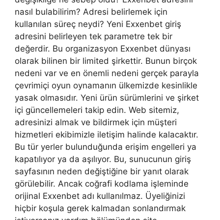
nasıl bulabilirim? Adresi belirlemek için
kullanılan süreç neydi? Yeni Exxenbet giriş
adresini belirleyen tek parametre tek bir
değerdir. Bu organizasyon Exxenbet dünyası
olarak bilinen bir limited şirkettir. Bunun birçok
nedeni var ve en önemli nedeni gerçek parayla
çevrimiçi oyun oynamanın ülkemizde kesinlikle
yasak olmasıdır. Yeni ürün sürümlerini ve şirket
içi güncellemeleri takip edin. Web sitemiz,
adresinizi almak ve bildirmek için müşteri
hizmetleri ekibimizle iletişim halinde kalacaktır.
Bu tür yerler bulunduğunda erişim engelleri ya
kapatılıyor ya da aşılıyor. Bu, sunucunun giriş
sayfasının neden değiştiğine bir yanıt olarak
görülebilir. Ancak coğrafi kodlama işleminde
orijinal Exxenbet adı kullanılmaz. Üyeliğinizi
hiçbir koşula gerek kalmadan sonlandırmak