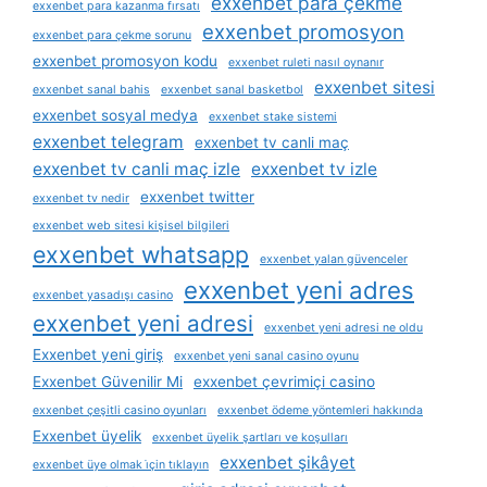
exxenbet para çekme
exxenbet para kazanma fırsatı
exxenbet promosyon
exxenbet para çekme sorunu
exxenbet promosyon kodu
exxenbet ruleti nasıl oynanır
exxenbet sitesi
exxenbet sanal bahis
exxenbet sanal basketbol
exxenbet sosyal medya
exxenbet stake sistemi
exxenbet telegram
exxenbet tv canli maç
exxenbet tv canli maç izle
exxenbet tv izle
exxenbet twitter
exxenbet tv nedir
exxenbet web sitesi kişisel bilgileri
exxenbet whatsapp
exxenbet yalan güvenceler
exxenbet yeni adres
exxenbet yasadışı casino
exxenbet yeni adresi
exxenbet yeni adresi ne oldu
Exxenbet yeni giriş
exxenbet yeni sanal casino oyunu
Exxenbet Güvenilir Mi
exxenbet çevrimiçi casino
exxenbet çeşitli casino oyunları
exxenbet ödeme yöntemleri hakkında
Exxenbet üyelik
exxenbet üyelik şartları ve koşulları
exxenbet şikâyet
exxenbet üye olmak i̇çin tıklayın