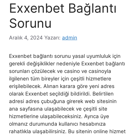
Exxenbet Bağlantı
Sorunu
Aralık 4, 2024
Yazarı:
admin
Exxenbet bağlantı sorunu yasal uyumluluk için
gerekli değişiklikler nedeniyle Exxenbet bağlantı
sorunları çözülecek ve casino ve casinoyla
ilgilenen tüm bireyler için çeşitli hizmetlere
erişilebilecek. Alınan karara göre yeni adres
olarak Exxenbet seçildiği bildirildi. Belirtilen
adresi adres çubuğuna girerek web sitesinin
ana sayfasına ulaşabilecek ve çeşitli site
hizmetlerine ulaşabileceksiniz. Ayrıca üye
olmanız durumunda kullanıcı hesabınıza
rahatlıkla ulaşabilirsiniz. Bu sitenin online hizmet