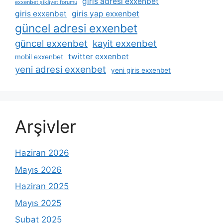
giris adresi exxenbet
exxenbet şikâyet forumu
giris exxenbet
giris yap exxenbet
güncel adresi exxenbet
güncel exxenbet
kayit exxenbet
twitter exxenbet
mobil exxenbet
yeni adresi exxenbet
yeni giris exxenbet
Arşivler
Haziran 2026
Mayıs 2026
Haziran 2025
Mayıs 2025
Şubat 2025