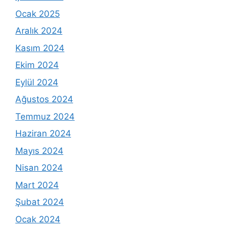
Ocak 2025
Aralık 2024
Kasım 2024
Ekim 2024
Eylül 2024
Ağustos 2024
Temmuz 2024
Haziran 2024
Mayıs 2024
Nisan 2024
Mart 2024
Şubat 2024
Ocak 2024