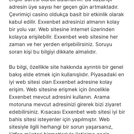
adresin üye sayısı her geçen gün artmaktadır.
Çevrimiçi casino oldukça basit bir etkinlik olarak
kabul edilir. Exxenbet adresinizi almanın kolay
bir yolu var. Web sitesine internet üzerinden
kolayca erişilebilir. Exxenbet web sitesine her
zaman ve her yerden erişebilirsiniz. Soruyu
soran kişi bu bilgiyi dikkate almalıdır.
Bu bilgi, özellikle site hakkında ayrıntılı bir genel
bakış elde etmek için kullanışlıdır. Piyasadaki en
iyi web sitesi olan Exxenbet adresine kolay
erişim. Web sitesine erişmek için öncelikle
Exxenbet mevcut adresini kullanın. Arama
motoruna mevcut adresinizi girerek bizi ziyaret
edebilirsiniz. Kısacası Exxenbet web sitesi iyi bir
bahis sitesi isteyenler için yapılmıştır. Web
sitesiyle ilgili herhangi bir sorun yaşarsanız,