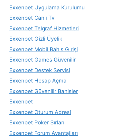
Exxenbet Uygulama Kurulumu
Exxenbet Canlı Tv
Exxenbet Telgraf Hizmetleri
Exxenbet Gizli Üyelik
Exxenbet Mobil Bahis Girişi
Exxenbet Games Güvenilir
Exxenbet Destek Servisi
Exxenbet Hesap Açma
Exxenbet Güvenilir Bahisler
Exxenbet
Exxenbet Oturum Adresi
Exxenbet Poker Sırları
Exxenbet Forum Avantajları