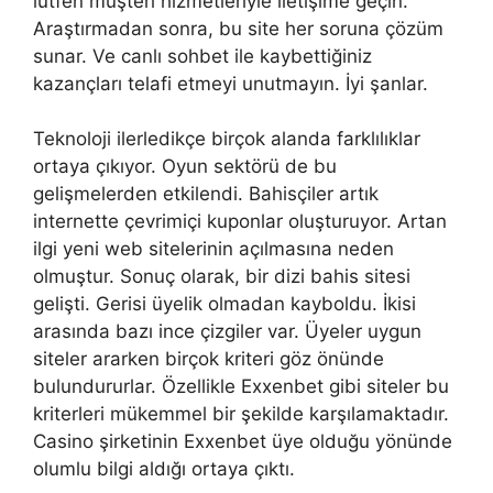
lütfen müşteri hizmetleriyle iletişime geçin.
Araştırmadan sonra, bu site her soruna çözüm
sunar. Ve canlı sohbet ile kaybettiğiniz
kazançları telafi etmeyi unutmayın. İyi şanlar.
Teknoloji ilerledikçe birçok alanda farklılıklar
ortaya çıkıyor. Oyun sektörü de bu
gelişmelerden etkilendi. Bahisçiler artık
internette çevrimiçi kuponlar oluşturuyor. Artan
ilgi yeni web sitelerinin açılmasına neden
olmuştur. Sonuç olarak, bir dizi bahis sitesi
gelişti. Gerisi üyelik olmadan kayboldu. İkisi
arasında bazı ince çizgiler var. Üyeler uygun
siteler ararken birçok kriteri göz önünde
bulundururlar. Özellikle Exxenbet gibi siteler bu
kriterleri mükemmel bir şekilde karşılamaktadır.
Casino şirketinin Exxenbet üye olduğu yönünde
olumlu bilgi aldığı ortaya çıktı.