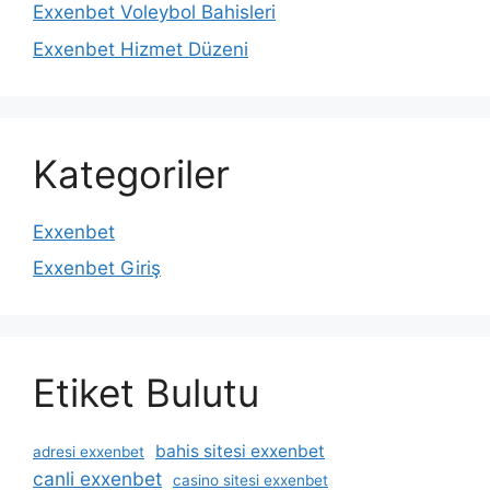
Exxenbet Voleybol Bahisleri
Exxenbet Hizmet Düzeni
Kategoriler
Exxenbet
Exxenbet Giriş
Etiket Bulutu
bahis sitesi exxenbet
adresi exxenbet
canli exxenbet
casino sitesi exxenbet