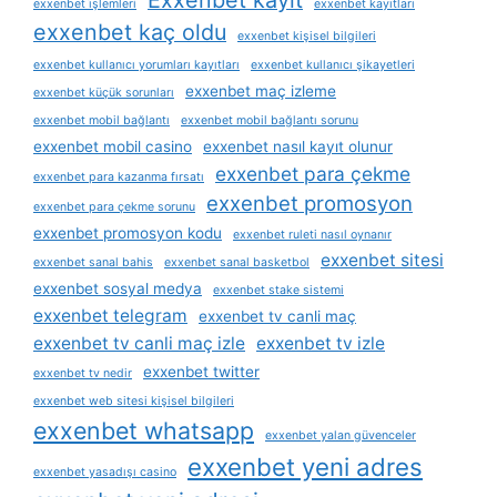
Exxenbet kayıt
exxenbet i̇şlemleri
exxenbet kayıtları
exxenbet kaç oldu
exxenbet kişisel bilgileri
exxenbet kullanıcı yorumları kayıtları
exxenbet kullanıcı şikayetleri
exxenbet maç izleme
exxenbet küçük sorunları
exxenbet mobil bağlantı
exxenbet mobil bağlantı sorunu
exxenbet mobil casino
exxenbet nasıl kayıt olunur
exxenbet para çekme
exxenbet para kazanma fırsatı
exxenbet promosyon
exxenbet para çekme sorunu
exxenbet promosyon kodu
exxenbet ruleti nasıl oynanır
exxenbet sitesi
exxenbet sanal bahis
exxenbet sanal basketbol
exxenbet sosyal medya
exxenbet stake sistemi
exxenbet telegram
exxenbet tv canli maç
exxenbet tv canli maç izle
exxenbet tv izle
exxenbet twitter
exxenbet tv nedir
exxenbet web sitesi kişisel bilgileri
exxenbet whatsapp
exxenbet yalan güvenceler
exxenbet yeni adres
exxenbet yasadışı casino