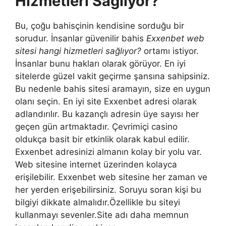
Hizmetleri Sağlıyor?
Bu, çoğu bahisçinin kendisine sorduğu bir
sorudur. İnsanlar güvenilir bahis
Exxenbet web
sitesi hangi hizmetleri sağlıyor?
ortamı istiyor.
İnsanlar bunu hakları olarak görüyor. En iyi
sitelerde güzel vakit geçirme şansına sahipsiniz.
Bu nedenle bahis sitesi aramayın, size en uygun
olanı seçin. En iyi site Exxenbet adresi olarak
adlandırılır. Bu kazançlı adresin üye sayısı her
geçen gün artmaktadır. Çevrimiçi casino
oldukça basit bir etkinlik olarak kabul edilir.
Exxenbet adresinizi almanın kolay bir yolu var.
Web sitesine internet üzerinden kolayca
erişilebilir. Exxenbet web sitesine her zaman ve
her yerden erişebilirsiniz. Soruyu soran kişi bu
bilgiyi dikkate almalıdır.Özellikle bu siteyi
kullanmayı sevenler.Site adı daha memnun