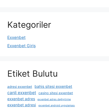
Kategoriler
Exxenbet
Exxenbet Giriş
Etiket Bulutu
bahis sitesi exxenbet
adresi exxenbet
canli exxenbet
casino sitesi exxenbet
exxenbet adres
exxenbet adres değiştirme
exxenbet adresi
exxenbet android uygulaması