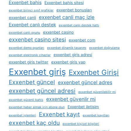
Exxenbet bahis
Exxenbet bahis sitesi
exxenbet bonusları
exxenbet birinci sınıf grafikler
exxenbet canli maç izle
exxenbet canli
Exxenbet canlı destek
exxenbet canlı destek hattı
exxenbet casino
exxenbet canlı oyunu
exxenbet casino sitesi
exxenbet com
exxenbet demo oyunları
exxenbet dinamik tasarımı
exxenbet doğrulama
exxenbet giris adresi
exxenbet elektronik cihazlar
exxenbet giris twitter
exxenbet giris yap
Exxenbet giriş
Exxenbet Girişi
Exxenbet güncel
exxenbet güncel adres
exxenbet güncel adresi
exxenbet güvenilebilir mi
exxenbet güvenlir mi
exxenbet güvenli bahis
Exxenbet iletişim
exxenbet haber almak i̇çin abone olun
Exxenbet kayıt
exxenbet i̇şlemleri
exxenbet kayıtları
exxenbet kaç oldu
exxenbet kişisel bilgileri