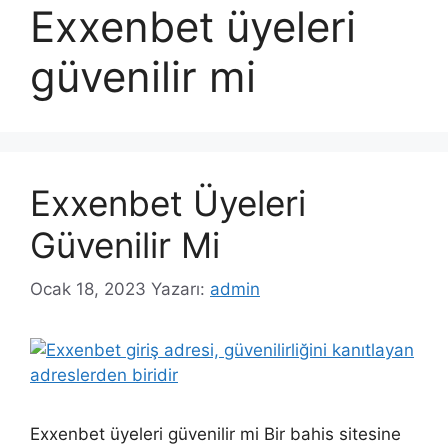
Exxenbet üyeleri
güvenilir mi
Exxenbet Üyeleri
Güvenilir Mi
Ocak 18, 2023
Yazarı:
admin
Exxenbet üyeleri güvenilir mi Bir bahis sitesine