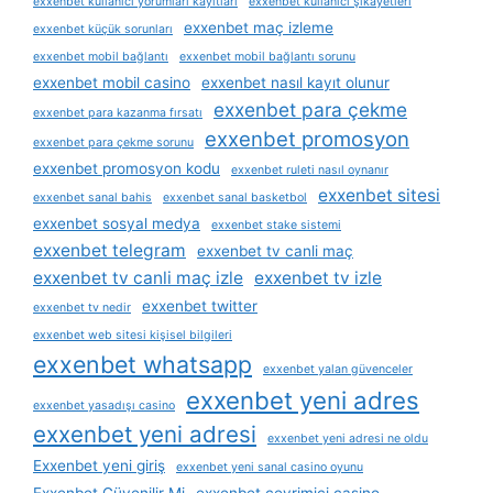
exxenbet kullanıcı yorumları kayıtları
exxenbet kullanıcı şikayetleri
exxenbet maç izleme
exxenbet küçük sorunları
exxenbet mobil bağlantı
exxenbet mobil bağlantı sorunu
exxenbet mobil casino
exxenbet nasıl kayıt olunur
exxenbet para çekme
exxenbet para kazanma fırsatı
exxenbet promosyon
exxenbet para çekme sorunu
exxenbet promosyon kodu
exxenbet ruleti nasıl oynanır
exxenbet sitesi
exxenbet sanal bahis
exxenbet sanal basketbol
exxenbet sosyal medya
exxenbet stake sistemi
exxenbet telegram
exxenbet tv canli maç
exxenbet tv canli maç izle
exxenbet tv izle
exxenbet twitter
exxenbet tv nedir
exxenbet web sitesi kişisel bilgileri
exxenbet whatsapp
exxenbet yalan güvenceler
exxenbet yeni adres
exxenbet yasadışı casino
exxenbet yeni adresi
exxenbet yeni adresi ne oldu
Exxenbet yeni giriş
exxenbet yeni sanal casino oyunu
Exxenbet Güvenilir Mi
exxenbet çevrimiçi casino