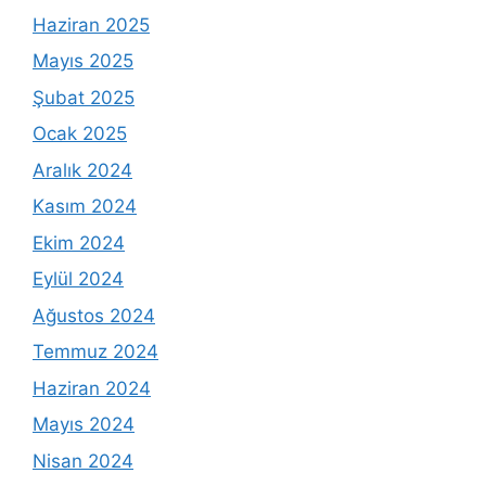
Haziran 2025
Mayıs 2025
Şubat 2025
Ocak 2025
Aralık 2024
Kasım 2024
Ekim 2024
Eylül 2024
Ağustos 2024
Temmuz 2024
Haziran 2024
Mayıs 2024
Nisan 2024