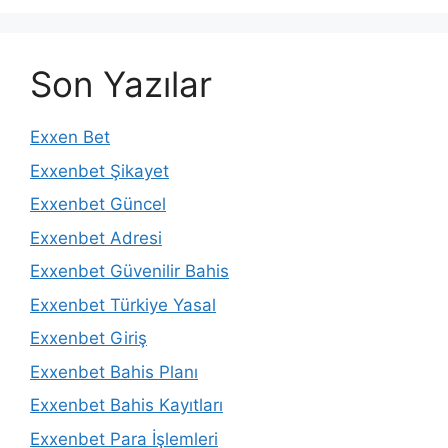
Son Yazılar
Exxen Bet
Exxenbet Şikayet
Exxenbet Güncel
Exxenbet Adresi
Exxenbet Güvenilir Bahis
Exxenbet Türkiye Yasal
Exxenbet Giriş
Exxenbet Bahis Planı
Exxenbet Bahis Kayıtları
Exxenbet Para İşlemleri