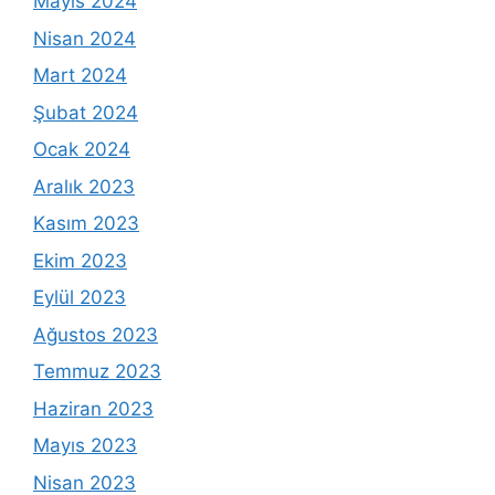
Mayıs 2024
Nisan 2024
Mart 2024
Şubat 2024
Ocak 2024
Aralık 2023
Kasım 2023
Ekim 2023
Eylül 2023
Ağustos 2023
Temmuz 2023
Haziran 2023
Mayıs 2023
Nisan 2023