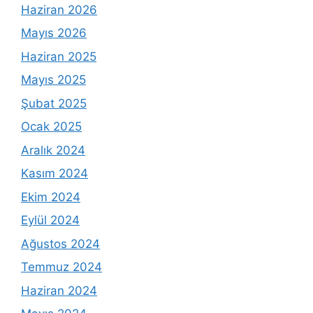
Haziran 2026
Mayıs 2026
Haziran 2025
Mayıs 2025
Şubat 2025
Ocak 2025
Aralık 2024
Kasım 2024
Ekim 2024
Eylül 2024
Ağustos 2024
Temmuz 2024
Haziran 2024