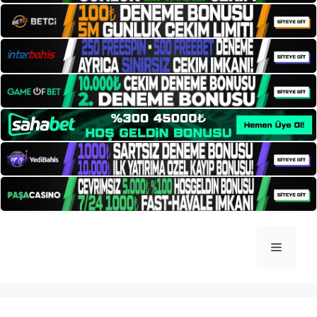
İçeriğe
atla
Menü