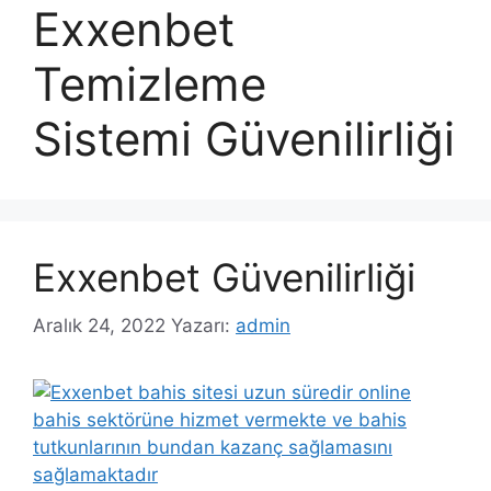
Exxenbet
Temizleme
Sistemi Güvenilirliği
Exxenbet Güvenilirliği
Aralık 24, 2022
Yazarı:
admin