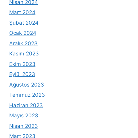
Nisan 2024
Mart 2024
Şubat 2024
Ocak 2024
Aralık 2023
Kasım 2023
Ekim 2023
Eylül 2023
Ağustos 2023
Temmuz 2023
Haziran 2023
Mayıs 2023
Nisan 2023
Mart 2023