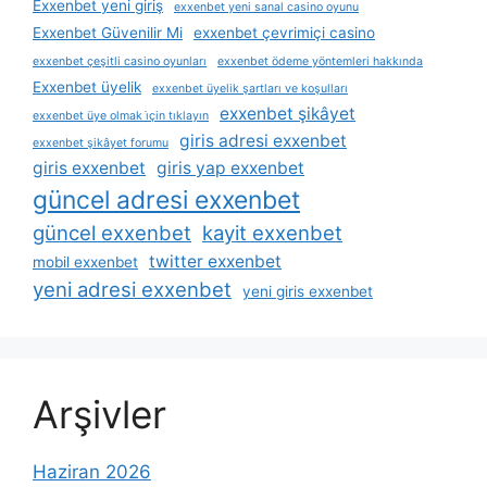
Exxenbet yeni giriş
exxenbet yeni sanal casino oyunu
Exxenbet Güvenilir Mi
exxenbet çevrimiçi casino
exxenbet çeşitli casino oyunları
exxenbet ödeme yöntemleri hakkında
Exxenbet üyelik
exxenbet üyelik şartları ve koşulları
exxenbet şikâyet
exxenbet üye olmak i̇çin tıklayın
giris adresi exxenbet
exxenbet şikâyet forumu
giris exxenbet
giris yap exxenbet
güncel adresi exxenbet
güncel exxenbet
kayit exxenbet
twitter exxenbet
mobil exxenbet
yeni adresi exxenbet
yeni giris exxenbet
Arşivler
Haziran 2026