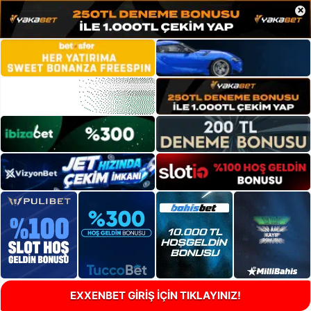
×
EXXENBET GİRİŞ İÇİN TIKLAYINIZ!