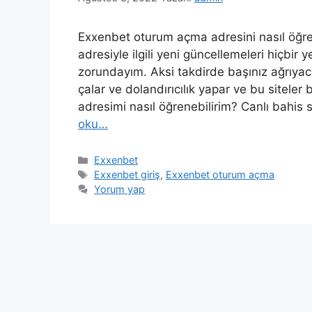
Exxenbet oturum açma adresini nasıl öğre
adresiyle ilgili yeni güncellemeleri hiçb
zorundayım. Aksi takdirde başınız ağrıyacaktı
çalar ve dolandırıcılık yapar ve bu siteler 
adresimi nasıl öğrenebilirim? Canlı bahis
oku…
Kategoriler
Exxenbet
Etiketler
Exxenbet giriş
,
Exxenbet oturum açma
Yorum yap