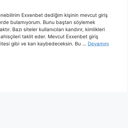
nebilirim Exxenbet dediğim kişinin mevcut giriş
ir yerde bulamıyorum. Bunu baştan söylemek
r. Bazı siteler kullanıcıları kandırır, kimlikleri
bahisçileri taklit eder. Mevcut Exxenbet giriş
 sitesi gibi ve kan kaybedeceksin. Bu …
Devamını