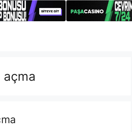
m açma
çma