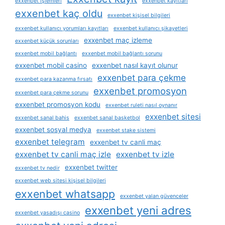
exxenbet i̇şlemleri
exxenbet kayıtları
exxenbet kaç oldu
exxenbet kişisel bilgileri
exxenbet kullanıcı yorumları kayıtları
exxenbet kullanıcı şikayetleri
exxenbet maç izleme
exxenbet küçük sorunları
exxenbet mobil bağlantı
exxenbet mobil bağlantı sorunu
exxenbet mobil casino
exxenbet nasıl kayıt olunur
exxenbet para çekme
exxenbet para kazanma fırsatı
exxenbet promosyon
exxenbet para çekme sorunu
exxenbet promosyon kodu
exxenbet ruleti nasıl oynanır
exxenbet sitesi
exxenbet sanal bahis
exxenbet sanal basketbol
exxenbet sosyal medya
exxenbet stake sistemi
exxenbet telegram
exxenbet tv canli maç
exxenbet tv canli maç izle
exxenbet tv izle
exxenbet twitter
exxenbet tv nedir
exxenbet web sitesi kişisel bilgileri
exxenbet whatsapp
exxenbet yalan güvenceler
exxenbet yeni adres
exxenbet yasadışı casino