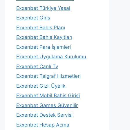
Exxenbet Türkiye Yasal
Exxenbet Giriş
Exxenbet Bahis Planı
Exxenbet Bahis Kayıtları
Exxenbet Para İşlemleri
Exxenbet Uygulama Kurulumu
Exxenbet Canlı Tv
Exxenbet Telgraf Hizmetleri
Exxenbet Gizli Üyelik
Exxenbet Mobil Bahis Girişi
Exxenbet Games Güvenilir
Exxenbet Destek Servisi
Exxenbet Hesap Açma