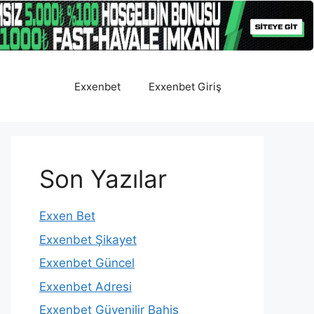
Exxenbet
Exxenbet Giriş
Son Yazılar
Exxen Bet
Exxenbet Şikayet
Exxenbet Güncel
Exxenbet Adresi
Exxenbet Güvenilir Bahis