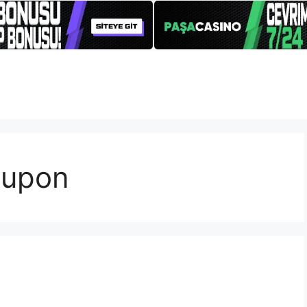
kupon