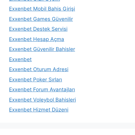
Exxenbet Mobil Bahis Girişi
Exxenbet Games Güvenilir
Exxenbet Destek Servisi
Exxenbet Hesap Açma
Exxenbet Güvenilir Bahisler
Exxenbet
Exxenbet Oturum Adresi
Exxenbet Poker Sırları
Exxenbet Forum Avantajları
Exxenbet Voleybol Bahisleri
Exxenbet Hizmet Düzeni