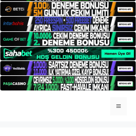
İçeriğe
atla
Menü