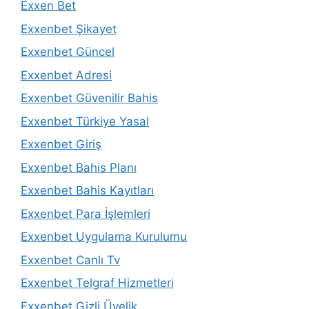
Exxen Bet
Exxenbet Şikayet
Exxenbet Güncel
Exxenbet Adresi
Exxenbet Güvenilir Bahis
Exxenbet Türkiye Yasal
Exxenbet Giriş
Exxenbet Bahis Planı
Exxenbet Bahis Kayıtları
Exxenbet Para İşlemleri
Exxenbet Uygulama Kurulumu
Exxenbet Canlı Tv
Exxenbet Telgraf Hizmetleri
Exxenbet Gizli Üyelik