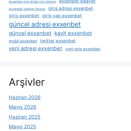
exxenbet şikâyet
exxenbet üye olmak i̇çin tıklayın
giris adresi exxenbet
exxenbet şikâyet forumu
giris exxenbet
giris yap exxenbet
güncel adresi exxenbet
güncel exxenbet
kayit exxenbet
twitter exxenbet
mobil exxenbet
yeni adresi exxenbet
yeni giris exxenbet
Arşivler
Haziran 2026
Mayıs 2026
Haziran 2025
Mayıs 2025