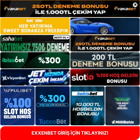
×
EXXENBET GİRİŞ İÇİN TIKLAYINIZ!