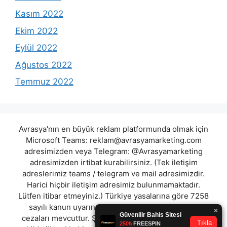
Kasım 2022
Ekim 2022
Eylül 2022
Ağustos 2022
Temmuz 2022
Avrasya'nın en büyük reklam platformunda olmak için
Microsoft Teams:
reklam@avrasyamarketing.com
adresimizden veya Telegram: @Avrasyamarketing
adresimizden irtibat kurabilirsiniz. (Tek iletişim
adreslerimiz teams / telegram ve mail adresimizdir.
Harici hiçbir iletişim adresimiz bulunmamaktadır.
Lütfen itibar etmeyiniz.) Türkiye yasalarına göre 7258
sayılı kanun uyarınca yasa dışı bahis oynamanın
cezaları mevcuttur. Şu an bulunduğunuz site hiç bir