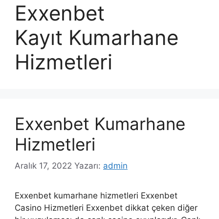
Exxenbet
Kayıt Kumarhane
Hizmetleri
Exxenbet Kumarhane
Hizmetleri
Aralık 17, 2022
Yazarı:
admin
Exxenbet kumarhane hizmetleri Exxenbet
Casino Hizmetleri Exxenbet dikkat çeken diğer