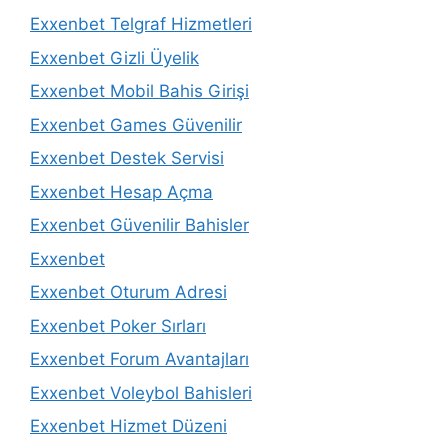
Exxenbet Telgraf Hizmetleri
Exxenbet Gizli Üyelik
Exxenbet Mobil Bahis Girişi
Exxenbet Games Güvenilir
Exxenbet Destek Servisi
Exxenbet Hesap Açma
Exxenbet Güvenilir Bahisler
Exxenbet
Exxenbet Oturum Adresi
Exxenbet Poker Sırları
Exxenbet Forum Avantajları
Exxenbet Voleybol Bahisleri
Exxenbet Hizmet Düzeni