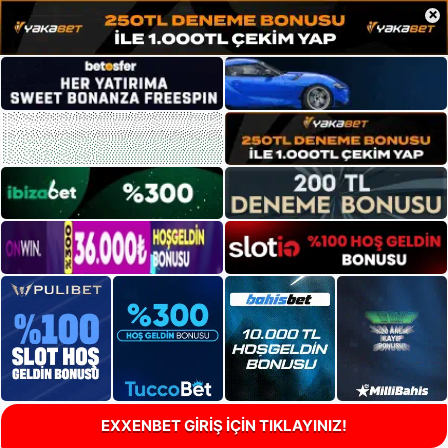
×
EXXENBET GİRİŞ İÇİN TIKLAYINIZ!