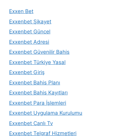
Exxen Bet
Exxenbet Şikayet
Exxenbet Güncel
Exxenbet Adresi
Exxenbet Güvenilir Bahis
Exxenbet Türkiye Yasal
Exxenbet Giriş
Exxenbet Bahis Planı
Exxenbet Bahis Kayıtları
Exxenbet Para İşlemleri
Exxenbet Uygulama Kurulumu
Exxenbet Canlı Tv
Exxenbet Telgraf Hizmetleri