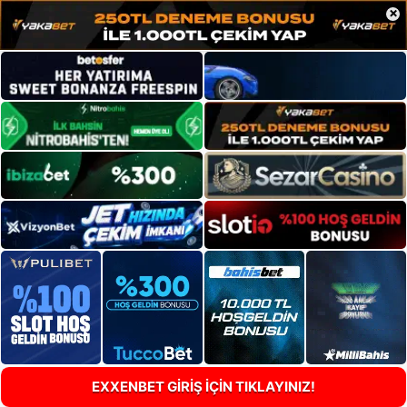
×
EXXENBET GİRİŞ İÇİN TIKLAYINIZ!