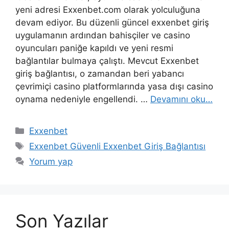
yeni adresi Exxenbet.com olarak yolculuğuna
devam ediyor. Bu düzenli güncel exxenbet giriş
uygulamanın ardından bahisçiler ve casino
oyuncuları paniğe kapıldı ve yeni resmi
bağlantılar bulmaya çalıştı. Mevcut Exxenbet
giriş bağlantısı, o zamandan beri yabancı
çevrimiçi casino platformlarında yasa dışı casino
oynama nedeniyle engellendi. …
Devamını oku…
Kategoriler
Exxenbet
Etiketler
Exxenbet Güvenli Exxenbet Giriş Bağlantısı
Yorum yap
Son Yazılar