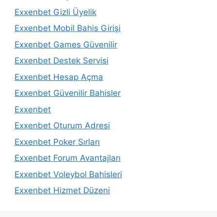
Exxenbet Gizli Üyelik
Exxenbet Mobil Bahis Girişi
Exxenbet Games Güvenilir
Exxenbet Destek Servisi
Exxenbet Hesap Açma
Exxenbet Güvenilir Bahisler
Exxenbet
Exxenbet Oturum Adresi
Exxenbet Poker Sırları
Exxenbet Forum Avantajları
Exxenbet Voleybol Bahisleri
Exxenbet Hizmet Düzeni