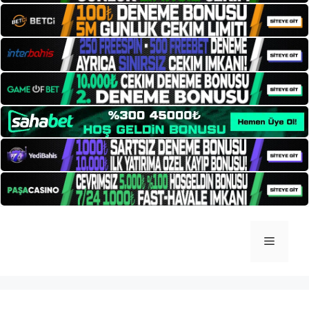
İçeriğe
atla
Menü