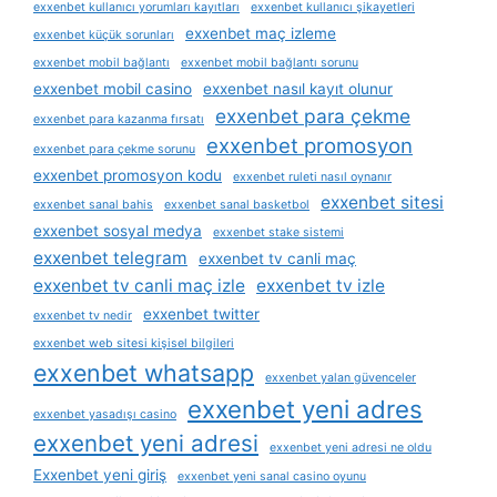
exxenbet kullanıcı yorumları kayıtları
exxenbet kullanıcı şikayetleri
exxenbet maç izleme
exxenbet küçük sorunları
exxenbet mobil bağlantı
exxenbet mobil bağlantı sorunu
exxenbet mobil casino
exxenbet nasıl kayıt olunur
exxenbet para çekme
exxenbet para kazanma fırsatı
exxenbet promosyon
exxenbet para çekme sorunu
exxenbet promosyon kodu
exxenbet ruleti nasıl oynanır
exxenbet sitesi
exxenbet sanal bahis
exxenbet sanal basketbol
exxenbet sosyal medya
exxenbet stake sistemi
exxenbet telegram
exxenbet tv canli maç
exxenbet tv canli maç izle
exxenbet tv izle
exxenbet twitter
exxenbet tv nedir
exxenbet web sitesi kişisel bilgileri
exxenbet whatsapp
exxenbet yalan güvenceler
exxenbet yeni adres
exxenbet yasadışı casino
exxenbet yeni adresi
exxenbet yeni adresi ne oldu
Exxenbet yeni giriş
exxenbet yeni sanal casino oyunu