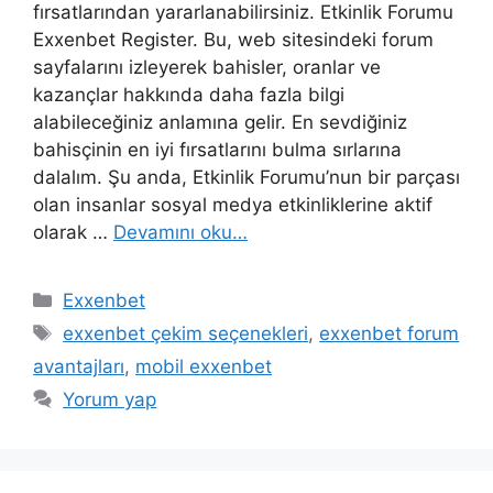
fırsatlarından yararlanabilirsiniz. Etkinlik Forumu
Exxenbet Register. Bu, web sitesindeki forum
sayfalarını izleyerek bahisler, oranlar ve
kazançlar hakkında daha fazla bilgi
alabileceğiniz anlamına gelir. En sevdiğiniz
bahisçinin en iyi fırsatlarını bulma sırlarına
dalalım. Şu anda, Etkinlik Forumu’nun bir parçası
olan insanlar sosyal medya etkinliklerine aktif
olarak …
Devamını oku…
Kategoriler
Exxenbet
Etiketler
exxenbet çekim seçenekleri
,
exxenbet forum
avantajları
,
mobil exxenbet
Yorum yap