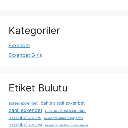
Kategoriler
Exxenbet
Exxenbet Giriş
Etiket Bulutu
bahis sitesi exxenbet
adresi exxenbet
canli exxenbet
casino sitesi exxenbet
exxenbet adres
exxenbet adres değiştirme
exxenbet adresi
exxenbet android uygulaması