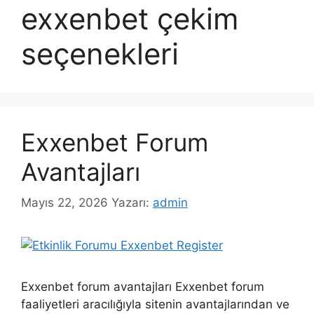
exxenbet çekim
seçenekleri
Exxenbet Forum
Avantajları
Mayıs 22, 2026
Yazarı:
admin
Exxenbet forum avantajları Exxenbet forum
faaliyetleri aracılığıyla sitenin avantajlarından ve