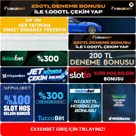
×
EXXENBET GİRİŞ İÇİN TIKLAYINIZ!