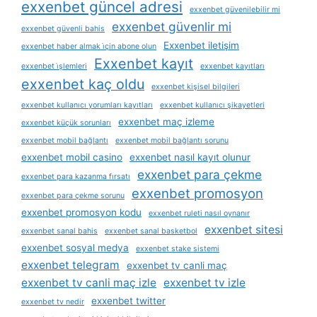
exxenbet güncel adresi
exxenbet güvenilebilir mi
exxenbet güvenlir mi
exxenbet güvenli bahis
Exxenbet iletişim
exxenbet haber almak i̇çin abone olun
Exxenbet kayıt
exxenbet i̇şlemleri
exxenbet kayıtları
exxenbet kaç oldu
exxenbet kişisel bilgileri
exxenbet kullanıcı yorumları kayıtları
exxenbet kullanıcı şikayetleri
exxenbet maç izleme
exxenbet küçük sorunları
exxenbet mobil bağlantı
exxenbet mobil bağlantı sorunu
exxenbet mobil casino
exxenbet nasıl kayıt olunur
exxenbet para çekme
exxenbet para kazanma fırsatı
exxenbet promosyon
exxenbet para çekme sorunu
exxenbet promosyon kodu
exxenbet ruleti nasıl oynanır
exxenbet sitesi
exxenbet sanal bahis
exxenbet sanal basketbol
exxenbet sosyal medya
exxenbet stake sistemi
exxenbet telegram
exxenbet tv canli maç
exxenbet tv canli maç izle
exxenbet tv izle
exxenbet twitter
exxenbet tv nedir