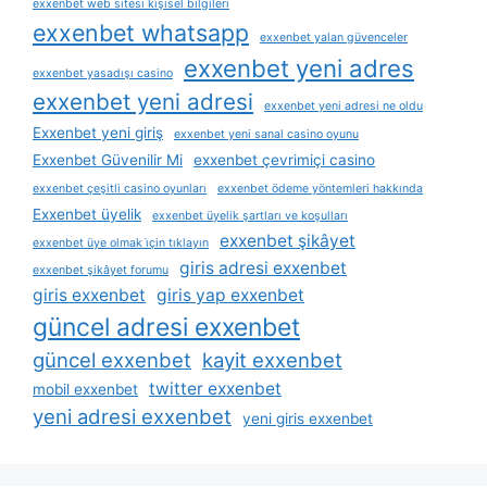
exxenbet web sitesi kişisel bilgileri
exxenbet whatsapp
exxenbet yalan güvenceler
exxenbet yeni adres
exxenbet yasadışı casino
exxenbet yeni adresi
exxenbet yeni adresi ne oldu
Exxenbet yeni giriş
exxenbet yeni sanal casino oyunu
Exxenbet Güvenilir Mi
exxenbet çevrimiçi casino
exxenbet çeşitli casino oyunları
exxenbet ödeme yöntemleri hakkında
Exxenbet üyelik
exxenbet üyelik şartları ve koşulları
exxenbet şikâyet
exxenbet üye olmak i̇çin tıklayın
giris adresi exxenbet
exxenbet şikâyet forumu
giris exxenbet
giris yap exxenbet
güncel adresi exxenbet
güncel exxenbet
kayit exxenbet
twitter exxenbet
mobil exxenbet
yeni adresi exxenbet
yeni giris exxenbet