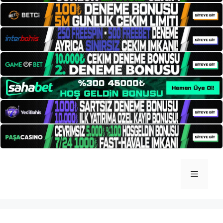
İçeriğe
atla
Menü