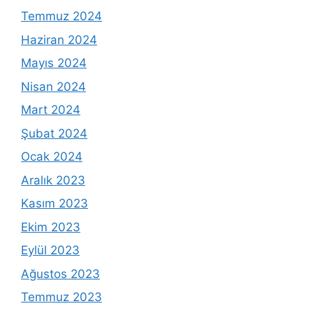
Temmuz 2024
Haziran 2024
Mayıs 2024
Nisan 2024
Mart 2024
Şubat 2024
Ocak 2024
Aralık 2023
Kasım 2023
Ekim 2023
Eylül 2023
Ağustos 2023
Temmuz 2023