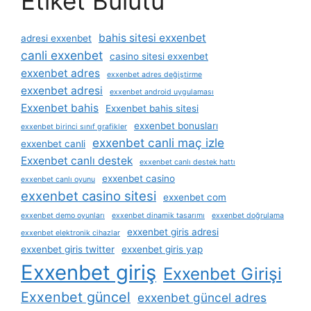
Etiket Bulutu
bahis sitesi exxenbet
adresi exxenbet
canli exxenbet
casino sitesi exxenbet
exxenbet adres
exxenbet adres değiştirme
exxenbet adresi
exxenbet android uygulaması
Exxenbet bahis
Exxenbet bahis sitesi
exxenbet bonusları
exxenbet birinci sınıf grafikler
exxenbet canli maç izle
exxenbet canli
Exxenbet canlı destek
exxenbet canlı destek hattı
exxenbet casino
exxenbet canlı oyunu
exxenbet casino sitesi
exxenbet com
exxenbet demo oyunları
exxenbet dinamik tasarımı
exxenbet doğrulama
exxenbet giris adresi
exxenbet elektronik cihazlar
exxenbet giris twitter
exxenbet giris yap
Exxenbet giriş
Exxenbet Girişi
Exxenbet güncel
exxenbet güncel adres