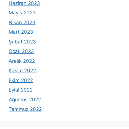
Haziran 2023
Mayıs 2023
Nisan 2023
Mart 2023
Şubat 2023
Ocak 2023
Aralık 2022
Kasım 2022
Ekim 2022
Eylül 2022
Ağustos 2022
Temmuz 2022