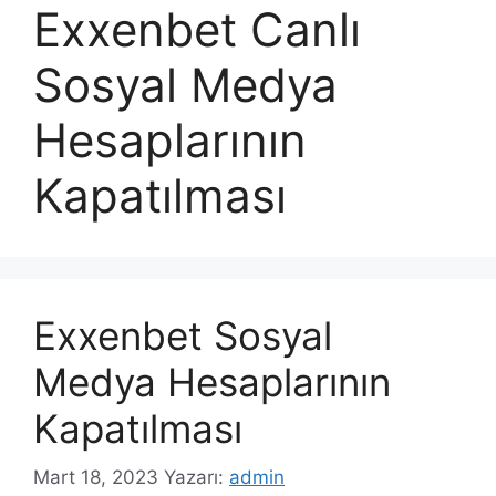
Exxenbet Canlı
Sosyal Medya
Hesaplarının
Kapatılması
Exxenbet Sosyal
Medya Hesaplarının
Kapatılması
Mart 18, 2023
Yazarı:
admin