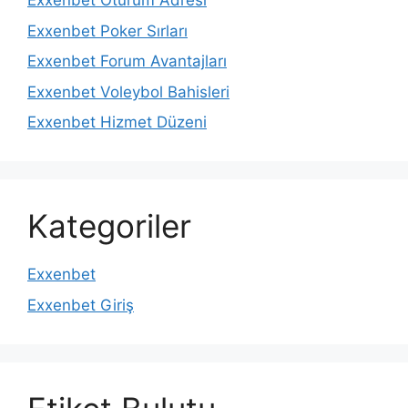
Exxenbet Oturum Adresi
Exxenbet Poker Sırları
Exxenbet Forum Avantajları
Exxenbet Voleybol Bahisleri
Exxenbet Hizmet Düzeni
Kategoriler
Exxenbet
Exxenbet Giriş