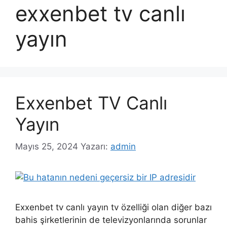
exxenbet tv canlı
yayın
Exxenbet TV Canlı
Yayın
Mayıs 25, 2024
Yazarı:
admin
Exxenbet tv canlı yayın tv özelliği olan diğer bazı
bahis şirketlerinin de televizyonlarında sorunlar