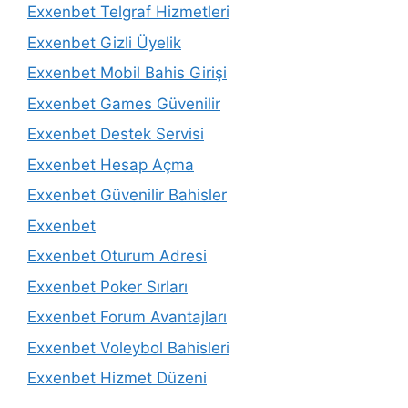
Exxenbet Telgraf Hizmetleri
Exxenbet Gizli Üyelik
Exxenbet Mobil Bahis Girişi
Exxenbet Games Güvenilir
Exxenbet Destek Servisi
Exxenbet Hesap Açma
Exxenbet Güvenilir Bahisler
Exxenbet
Exxenbet Oturum Adresi
Exxenbet Poker Sırları
Exxenbet Forum Avantajları
Exxenbet Voleybol Bahisleri
Exxenbet Hizmet Düzeni