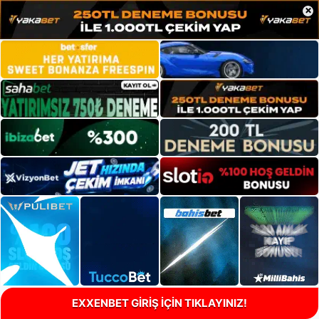
×
EXXENBET GİRİŞ İÇİN TIKLAYINIZ!