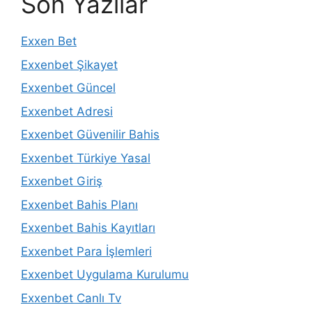
Son Yazılar
Exxen Bet
Exxenbet Şikayet
Exxenbet Güncel
Exxenbet Adresi
Exxenbet Güvenilir Bahis
Exxenbet Türkiye Yasal
Exxenbet Giriş
Exxenbet Bahis Planı
Exxenbet Bahis Kayıtları
Exxenbet Para İşlemleri
Exxenbet Uygulama Kurulumu
Exxenbet Canlı Tv