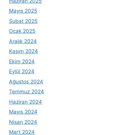
Haziran 2025
Mayıs 2025
Şubat 2025
Ocak 2025
Aralık 2024
Kasım 2024
Ekim 2024
Eylül 2024
Ağustos 2024
Temmuz 2024
Haziran 2024
Mayıs 2024
Nisan 2024
Mart 2024