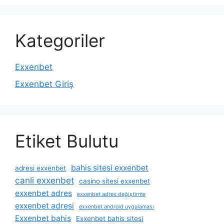
Kategoriler
Exxenbet
Exxenbet Giriş
Etiket Bulutu
bahis sitesi exxenbet
adresi exxenbet
canli exxenbet
casino sitesi exxenbet
exxenbet adres
exxenbet adres değiştirme
exxenbet adresi
exxenbet android uygulaması
Exxenbet bahis
Exxenbet bahis sitesi