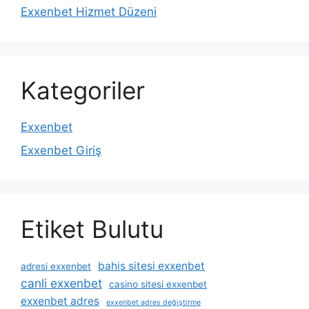
Exxenbet Hizmet Düzeni
Kategoriler
Exxenbet
Exxenbet Giriş
Etiket Bulutu
bahis sitesi exxenbet
adresi exxenbet
canli exxenbet
casino sitesi exxenbet
exxenbet adres
exxenbet adres değiştirme