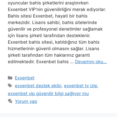
oyuncular bahis şirketlerini araştırırken
Exxenbet VIP’nin güvenilirliğini merak ediyorlar.
Bahis sitesi Exxenbet, hayati bir bahis
merkezidir. Lisans sahibi, bahis sitelerinde
güvenilir ve profesyonel denetimler sağlamak
için lisans şirketi tarafından desteklenir.
Exxenbet bahis sitesi, katıldığınız tüm bahis
hizmetlerinin güvenli olmasını sağlar. Lisans
şirketi tarafından tüm haklarınız garanti
edilmektedir. Exxenbet bahis …
Devamını oku…
Kategoriler
Exxenbet
Etiketler
exxenbet destek ekibi
,
exxenbet tv izle
,
exxenbet vip güvenilir bilgi sağlıyor mu
Yorum yap