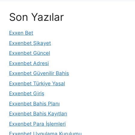
Son Yazılar
Exxen Bet
Exxenbet Şikayet
Exxenbet Güncel
Exxenbet Adresi
Exxenbet Güvenilir Bahis
Exxenbet Türkiye Yasal
Exxenbet Giriş
Exxenbet Bahis Planı
Exxenbet Bahis Kayıtları
Exxenbet Para İşlemleri
Exxenbet Uygulama Kurulumu