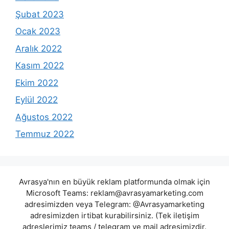
Şubat 2023
Ocak 2023
Aralık 2022
Kasım 2022
Ekim 2022
Eylül 2022
Ağustos 2022
Temmuz 2022
Avrasya'nın en büyük reklam platformunda olmak için
Microsoft Teams:
reklam@avrasyamarketing.com
adresimizden veya Telegram: @Avrasyamarketing
adresimizden irtibat kurabilirsiniz. (Tek iletişim
adreslerimiz teams / telegram ve mail adresimizdir.