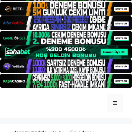
İçeriğe
atla
Menü