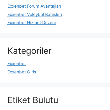
Exxenbet Forum Avantajları
Exxenbet Voleybol Bahisleri
Exxenbet Hizmet Düzeni
Kategoriler
Exxenbet
Exxenbet Giriş
Etiket Bulutu