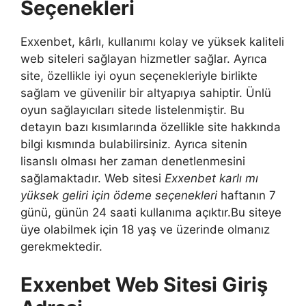
Seçenekleri
Exxenbet, kârlı, kullanımı kolay ve yüksek kaliteli
web siteleri sağlayan hizmetler sağlar. Ayrıca
site, özellikle iyi oyun seçenekleriyle birlikte
sağlam ve güvenilir bir altyapıya sahiptir. Ünlü
oyun sağlayıcıları sitede listelenmiştir. Bu
detayın bazı kısımlarında özellikle site hakkında
bilgi kısmında bulabilirsiniz. Ayrıca sitenin
lisanslı olması her zaman denetlenmesini
sağlamaktadır. Web sitesi
Exxenbet karlı mı
yüksek geliri için ödeme seçenekleri
haftanın 7
günü, günün 24 saati kullanıma açıktır.Bu siteye
üye olabilmek için 18 yaş ve üzerinde olmanız
gerekmektedir.
Exxenbet Web Sitesi Giriş