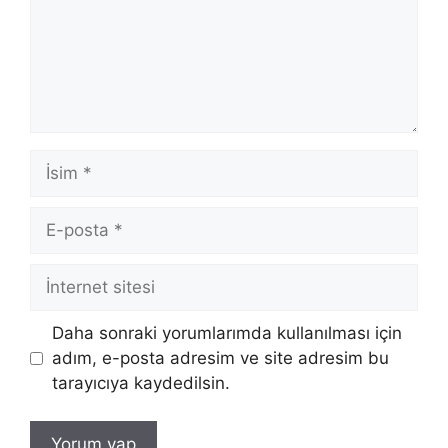
İsim
E-
posta
İnternet
sitesi
Daha sonraki yorumlarımda kullanılması için
adım, e-posta adresim ve site adresim bu
tarayıcıya kaydedilsin.