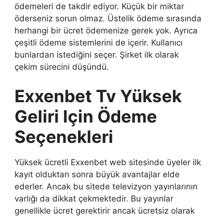
ödemeleri de takdir ediyor. Küçük bir miktar
öderseniz sorun olmaz. Üstelik ödeme sırasında
herhangi bir ücret ödemenize gerek yok. Ayrıca
çeşitli ödeme sistemlerini de içerir. Kullanıcı
bunlardan istediğini seçer. Şirket ilk olarak
çekim sürecini düşündü.
Exxenbet Tv Yüksek
Geliri Için Ödeme
Seçenekleri
Yüksek ücretli Exxenbet web sitesinde üyeler ilk
kayıt olduktan sonra büyük avantajlar elde
ederler. Ancak bu sitede televizyon yayınlarının
varlığı da dikkat çekmektedir. Bu yayınlar
genellikle ücret gerektirir ancak ücretsiz olarak