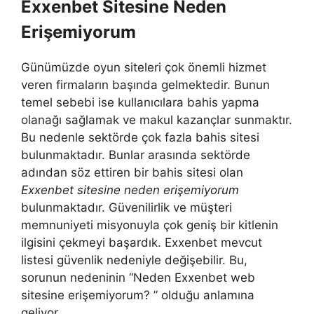
Exxenbet Sitesine Neden
Erişemiyorum
Günümüzde oyun siteleri çok önemli hizmet
veren firmaların başında gelmektedir. Bunun
temel sebebi ise kullanıcılara bahis yapma
olanağı sağlamak ve makul kazançlar sunmaktır.
Bu nedenle sektörde çok fazla bahis sitesi
bulunmaktadır. Bunlar arasında sektörde
adından söz ettiren bir bahis sitesi olan
Exxenbet sitesine neden erişemiyorum
bulunmaktadır. Güvenilirlik ve müşteri
memnuniyeti misyonuyla çok geniş bir kitlenin
ilgisini çekmeyi başardık. Exxenbet mevcut
listesi güvenlik nedeniyle değişebilir. Bu,
sorunun nedeninin “Neden Exxenbet web
sitesine erişemiyorum? ” olduğu anlamına
geliyor.