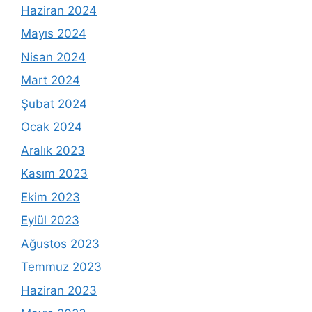
Haziran 2024
Mayıs 2024
Nisan 2024
Mart 2024
Şubat 2024
Ocak 2024
Aralık 2023
Kasım 2023
Ekim 2023
Eylül 2023
Ağustos 2023
Temmuz 2023
Haziran 2023