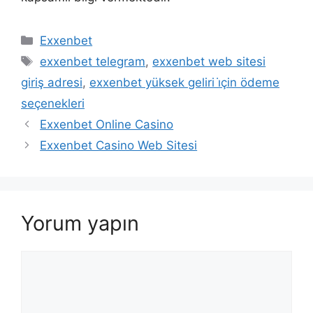
Kategoriler
Exxenbet
Etiketler
exxenbet telegram
,
exxenbet web sitesi
giriş adresi
,
exxenbet yüksek geliri i̇çin ödeme
seçenekleri
Yazı
Exxenbet Online Casino
dolaşımı
Exxenbet Casino Web Sitesi
Yorum yapın
Yorum