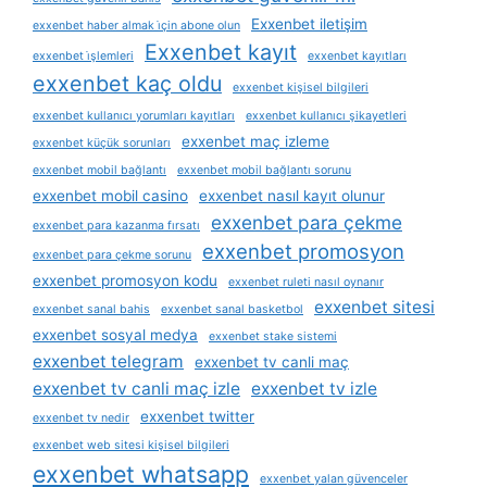
Exxenbet iletişim
exxenbet haber almak i̇çin abone olun
Exxenbet kayıt
exxenbet i̇şlemleri
exxenbet kayıtları
exxenbet kaç oldu
exxenbet kişisel bilgileri
exxenbet kullanıcı yorumları kayıtları
exxenbet kullanıcı şikayetleri
exxenbet maç izleme
exxenbet küçük sorunları
exxenbet mobil bağlantı
exxenbet mobil bağlantı sorunu
exxenbet mobil casino
exxenbet nasıl kayıt olunur
exxenbet para çekme
exxenbet para kazanma fırsatı
exxenbet promosyon
exxenbet para çekme sorunu
exxenbet promosyon kodu
exxenbet ruleti nasıl oynanır
exxenbet sitesi
exxenbet sanal bahis
exxenbet sanal basketbol
exxenbet sosyal medya
exxenbet stake sistemi
exxenbet telegram
exxenbet tv canli maç
exxenbet tv canli maç izle
exxenbet tv izle
exxenbet twitter
exxenbet tv nedir
exxenbet web sitesi kişisel bilgileri
exxenbet whatsapp
exxenbet yalan güvenceler