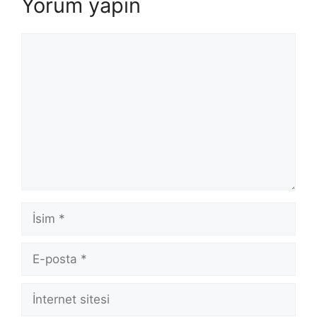
Yorum yapın
Yorum
İsim
E-
posta
İnternet
sitesi