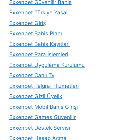
Exxenbet Güvenilir Bahis
Exxenbet Türkiye Yasal
Exxenbet Giriş
Exxenbet Bahis Planı
Exxenbet Bahis Kayıtları
Exxenbet Para İşlemleri
Exxenbet Uygulama Kurulumu
Exxenbet Canlı Tv
Exxenbet Telgraf Hizmetleri
Exxenbet Gizli Üyelik
Exxenbet Mobil Bahis Girişi
Exxenbet Games Güvenilir
Exxenbet Destek Servisi
Exxenbet Hesap Açma