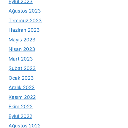
Eylül 2023
Ağustos 2023
Temmuz 2023
Haziran 2023
Mayıs 2023
Nisan 2023
Mart 2023
Şubat 2023
Ocak 2023
Aralık 2022
Kasım 2022
Ekim 2022
Eylül 2022
Ağustos 2022