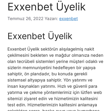
Exxenbet Üyelik
Temmuz 26, 2022
Yazarı:
exxenbet
Exxenbet Üyelik
Exxenbet Üyelik sektörün alışılagelmiş nakit
çekilmesini bekleten ve mağdur olmanıza neden
olan tecrübeli sistemleri yerine müşteri odaklı ve
sizlerin memnuniyetini hedefleyen bir yapıya
sahiptir, ön plandadır, bu konuda gerekli
sistemsel altyapıya sahiptir. Yön yatırımı ve
insan kaynakları yatırımı. Hızlı ve güvenli para
yatırma ve çekme yöntemlerimiz için lütfen web
sitemizi ziyaret edin ve hizmetimizin kalitesini
test edin. Hizmetlerimizin kalitesini anlamaya