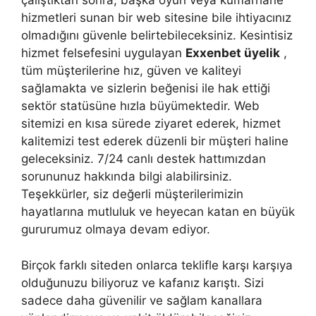
çalıştıktan sonra, başka oyun veya kumarhane
hizmetleri sunan bir web sitesine bile ihtiyacınız
olmadığını güvenle belirtebileceksiniz. Kesintisiz
hizmet felsefesini uygulayan
Exxenbet üyelik
,
tüm müşterilerine hız, güven ve kaliteyi
sağlamakta ve sizlerin beğenisi ile hak ettiği
sektör statüsüne hızla büyümektedir. Web
sitemizi en kısa sürede ziyaret ederek, hizmet
kalitemizi test ederek düzenli bir müşteri haline
geleceksiniz. 7/24 canlı destek hattımızdan
sorununuz hakkında bilgi alabilirsiniz.
Teşekkürler, siz değerli müşterilerimizin
hayatlarına mutluluk ve heyecan katan en büyük
gururumuz olmaya devam ediyor.
Birçok farklı siteden onlarca teklifle karşı karşıya
olduğunuzu biliyoruz ve kafanız karıştı. Sizi
sadece daha güvenilir ve sağlam kanallara