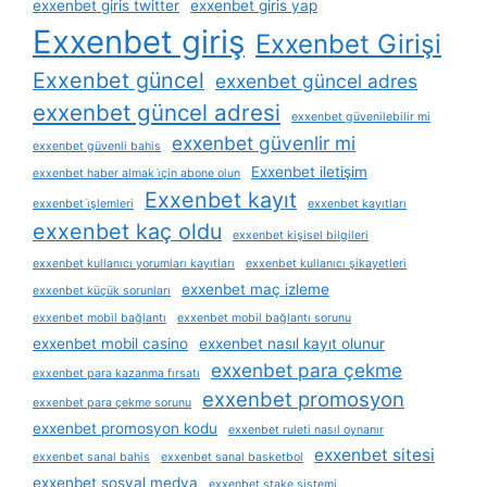
exxenbet giris twitter
exxenbet giris yap
Exxenbet giriş
Exxenbet Girişi
Exxenbet güncel
exxenbet güncel adres
exxenbet güncel adresi
exxenbet güvenilebilir mi
exxenbet güvenlir mi
exxenbet güvenli bahis
Exxenbet iletişim
exxenbet haber almak i̇çin abone olun
Exxenbet kayıt
exxenbet i̇şlemleri
exxenbet kayıtları
exxenbet kaç oldu
exxenbet kişisel bilgileri
exxenbet kullanıcı yorumları kayıtları
exxenbet kullanıcı şikayetleri
exxenbet maç izleme
exxenbet küçük sorunları
exxenbet mobil bağlantı
exxenbet mobil bağlantı sorunu
exxenbet mobil casino
exxenbet nasıl kayıt olunur
exxenbet para çekme
exxenbet para kazanma fırsatı
exxenbet promosyon
exxenbet para çekme sorunu
exxenbet promosyon kodu
exxenbet ruleti nasıl oynanır
exxenbet sitesi
exxenbet sanal bahis
exxenbet sanal basketbol
exxenbet sosyal medya
exxenbet stake sistemi