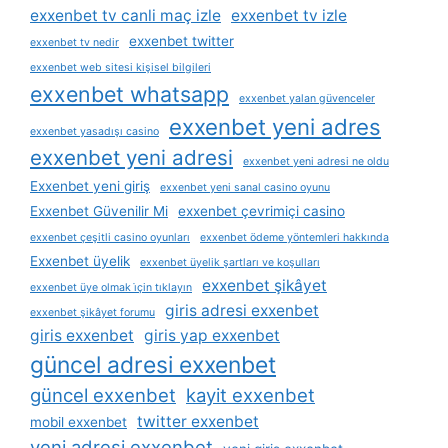
exxenbet tv canli maç izle
exxenbet tv izle
exxenbet twitter
exxenbet tv nedir
exxenbet web sitesi kişisel bilgileri
exxenbet whatsapp
exxenbet yalan güvenceler
exxenbet yeni adres
exxenbet yasadışı casino
exxenbet yeni adresi
exxenbet yeni adresi ne oldu
Exxenbet yeni giriş
exxenbet yeni sanal casino oyunu
Exxenbet Güvenilir Mi
exxenbet çevrimiçi casino
exxenbet çeşitli casino oyunları
exxenbet ödeme yöntemleri hakkında
Exxenbet üyelik
exxenbet üyelik şartları ve koşulları
exxenbet şikâyet
exxenbet üye olmak i̇çin tıklayın
giris adresi exxenbet
exxenbet şikâyet forumu
giris exxenbet
giris yap exxenbet
güncel adresi exxenbet
güncel exxenbet
kayit exxenbet
twitter exxenbet
mobil exxenbet
yeni adresi exxenbet