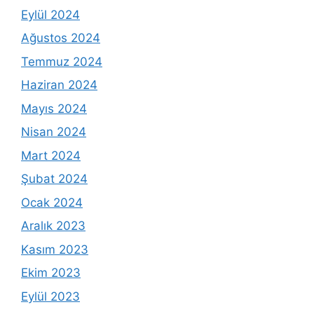
Eylül 2024
Ağustos 2024
Temmuz 2024
Haziran 2024
Mayıs 2024
Nisan 2024
Mart 2024
Şubat 2024
Ocak 2024
Aralık 2023
Kasım 2023
Ekim 2023
Eylül 2023