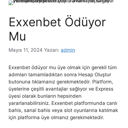
Exxenbet Ödüyor
Mu
Mayıs 11, 2024
Yazarı:
admin
Exxenbet ödüyor mu üye olmak için gerekli tüm
adımları tamamladıktan sonra Hesap Oluştur
butonuna tıklamanız gerekmektedir. Platform,
üyelerine çeşitli avantajlar sağlıyor ve Express
üyesi olarak bunların hepsinden
yararlanabilirsiniz. Exxenbet platformunda canlı
bahis, sanal bahis veya slot oyunlarına katılmak
için platforma üye olmanız gerekmektedir.