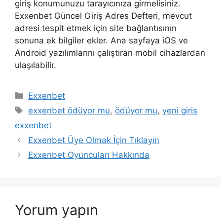
giriş konumunuzu tarayıcınıza girmelisiniz.
Exxenbet Güncel Giriş Adres Defteri, mevcut
adresi tespit etmek için site bağlantısının
sonuna ek bilgiler ekler. Ana sayfaya iOS ve
Android yazılımlarını çalıştıran mobil cihazlardan
ulaşılabilir.
Kategoriler
Exxenbet
Etiketler
exxenbet ödüyor mu
,
ödüyor mu
,
yeni giris
exxenbet
Yazı
Exxenbet Üye Olmak İçin Tıklayın
dolaşımı
Exxenbet Oyuncuları Hakkında
Yorum yapın