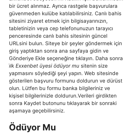
bir ücret alınmaz. Ayrıca rastgele başvurulara
güvenmeden kulübe katılabilirsiniz. Canlı bahis
sitesini ziyaret etmek için bilgisayarınızın,
tabletinizin veya cep telefonunuzun tarayıcı
penceresinde canlı bahis sitesinin güncel
URLsini bulun. Siteye bir şeyler göndermek için
giriş yaptıktan sonra ana sayfaya gidin ve
Gönderiye Ekle seçeneğine tıklayın. Daha sonra
i̇lk Exxenbet üyesi ödüyor mu
sitenin size
yapmasını söylediği şeyi yapın. Web sitesinde
gösterilen başvuru formunu doldurun ve dürüst
olun. Lütfen bu formu banka bilgileriniz ve
kişisel bilgilerinizle doldurun.Verileri girdikten
sonra Kaydet butonunu tıklayarak bir sonraki
aşamaya geçebilirsiniz.
Ödüyor Mu