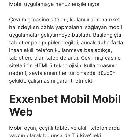
Mobil uygulamaya henüz erişilemiyor
Çevrimiçi casino siteleri, kullanıcıların hareket
halindeyken bahis yapmalarını sağlayan mobil
uygulamalar geliştirmeye başladı. Başlangıçta
tabletler pek popüler değildi, ancak daha fazla
insan akıllı telefon kullanmaya başladıkça,
tabletlere olan talep de arttı. Çevrimiçi casino
sitelerinin HTML5 teknolojisini kullanmasının
nedeni, sayfalarının her tür cihazda düzgün
şekilde çalışmasını garanti etmektir
Exxenbet Mobil Mobil
Web
Mobil oyun, çeşitli tablet ve akıllı telefonlarda
yaygın olarak bulunsa da Türkiye’deki