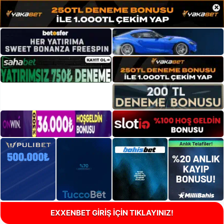
×
EXXENBET GİRİŞ İÇİN TIKLAYINIZ!