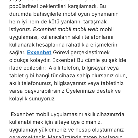
popülaritesi beklentileri karşılamadı. Bu
durumda bahisçilerle mobil oyun oynamanın
hem iyi hem de kötü yanlarını tartışmak
istiyoruz.
Exxenbet mobil mobil web
mobil
uygulaması, kullanıcıların akıllı telefonlarını
kullanarak hesaplarına rahatlıkla erişmelerini
sağlar.
Exxenbet
Görevi gerçekleştirmek
oldukça kolaydır. Exxenbet Bu cümle şu şekilde
ifade edilebilir: “Akıllı telefon, bilgisayar veya
tablet gibi hangi tür cihaza sahip olursanız olun,
akıllı telefonunuz, bilgisayarınız veya tabletiniz
varsa başvurabilirsiniz Üyelerimize destek ve
kolaylık sunuyoruz
Exxenbet mobil uygulamasını akıllı cihazınızda
kullanabilmek için siteye üye olmanız,
uygulamayı yüklemeniz ve hesap oluşturmanız
gerekmektedir. Masaüstünde zaten başlangıç ​​