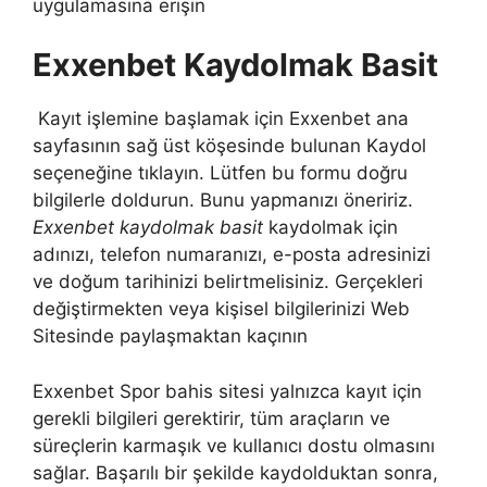
uygulamasına erişin
Exxenbet Kaydolmak Basit
Kayıt işlemine başlamak için Exxenbet ana
sayfasının sağ üst köşesinde bulunan Kaydol
seçeneğine tıklayın. Lütfen bu formu doğru
bilgilerle doldurun. Bunu yapmanızı öneririz.
Exxenbet kaydolmak basit
kaydolmak için
adınızı, telefon numaranızı, e-posta adresinizi
ve doğum tarihinizi belirtmelisiniz. Gerçekleri
değiştirmekten veya kişisel bilgilerinizi Web
Sitesinde paylaşmaktan kaçının
Exxenbet Spor bahis sitesi yalnızca kayıt için
gerekli bilgileri gerektirir, tüm araçların ve
süreçlerin karmaşık ve kullanıcı dostu olmasını
sağlar. Başarılı bir şekilde kaydolduktan sonra,