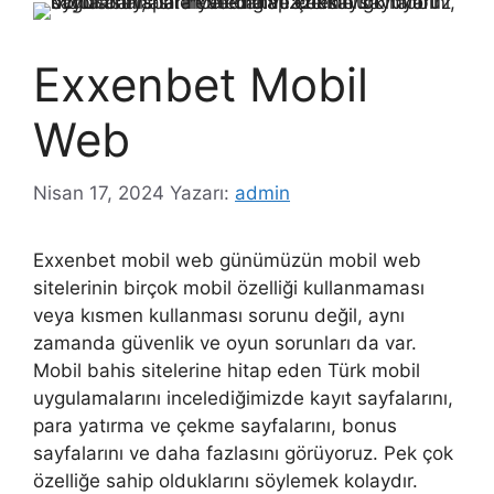
Exxenbet Mobil
Web
Nisan 17, 2024
Yazarı:
admin
Exxenbet mobil web günümüzün mobil web
sitelerinin birçok mobil özelliği kullanmaması
veya kısmen kullanması sorunu değil, aynı
zamanda güvenlik ve oyun sorunları da var.
Mobil bahis sitelerine hitap eden Türk mobil
uygulamalarını incelediğimizde kayıt sayfalarını,
para yatırma ve çekme sayfalarını, bonus
sayfalarını ve daha fazlasını görüyoruz. Pek çok
özelliğe sahip olduklarını söylemek kolaydır.