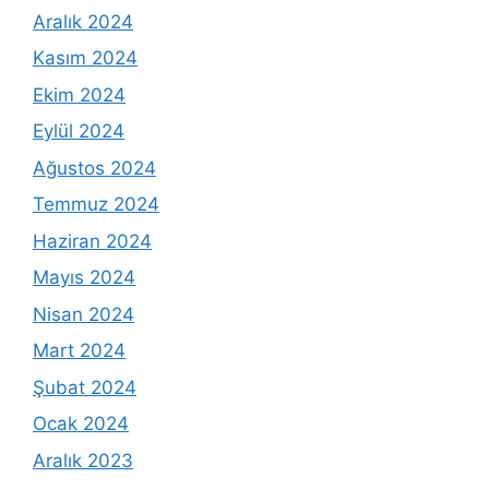
Aralık 2024
Kasım 2024
Ekim 2024
Eylül 2024
Ağustos 2024
Temmuz 2024
Haziran 2024
Mayıs 2024
Nisan 2024
Mart 2024
Şubat 2024
Ocak 2024
Aralık 2023