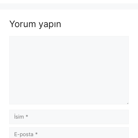
Yorum yapın
Yorum
İsim
E-