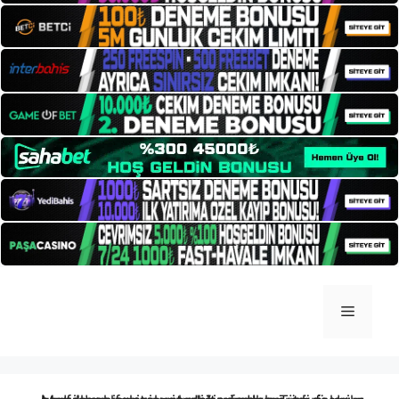
İçeriğe
atla
Menü