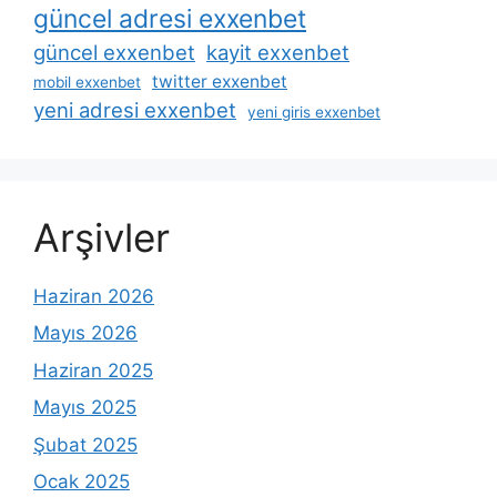
güncel adresi exxenbet
güncel exxenbet
kayit exxenbet
twitter exxenbet
mobil exxenbet
yeni adresi exxenbet
yeni giris exxenbet
Arşivler
Haziran 2026
Mayıs 2026
Haziran 2025
Mayıs 2025
Şubat 2025
Ocak 2025