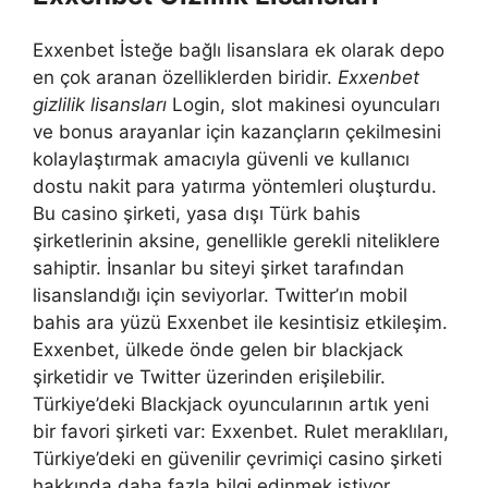
Exxenbet İsteğe bağlı lisanslara ek olarak depo
en çok aranan özelliklerden biridir.
Exxenbet
gizlilik lisansları
Login, slot makinesi oyuncuları
ve bonus arayanlar için kazançların çekilmesini
kolaylaştırmak amacıyla güvenli ve kullanıcı
dostu nakit para yatırma yöntemleri oluşturdu.
Bu casino şirketi, yasa dışı Türk bahis
şirketlerinin aksine, genellikle gerekli niteliklere
sahiptir. İnsanlar bu siteyi şirket tarafından
lisanslandığı için seviyorlar. Twitter’ın mobil
bahis ara yüzü Exxenbet ile kesintisiz etkileşim.
Exxenbet, ülkede önde gelen bir blackjack
şirketidir ve Twitter üzerinden erişilebilir.
Türkiye’deki Blackjack oyuncularının artık yeni
bir favori şirketi var: Exxenbet. Rulet meraklıları,
Türkiye’deki en güvenilir çevrimiçi casino şirketi
hakkında daha fazla bilgi edinmek istiyor.