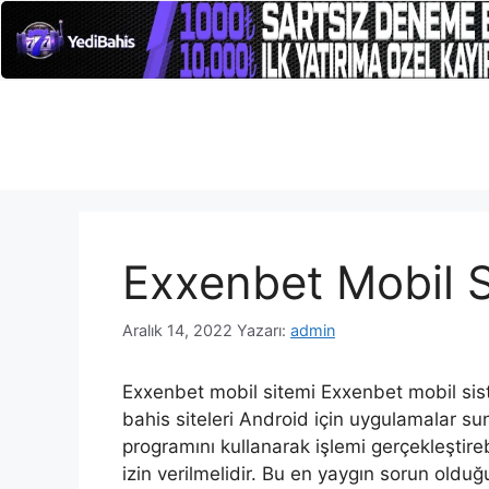
İçeriğe
atla
Exxenbet Mobil S
Aralık 14, 2022
Yazarı:
admin
Exxenbet mobil sitemi Exxenbet mobil sis
bahis siteleri Android için uygulamalar 
programını kullanarak işlemi gerçekleştirebi
izin verilmelidir. Bu en yaygın sorun olduğ