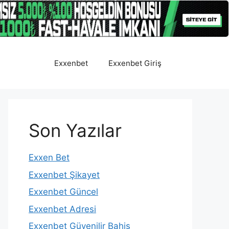
Exxenbet
Exxenbet Giriş
Son Yazılar
Exxen Bet
Exxenbet Şikayet
Exxenbet Güncel
Exxenbet Adresi
Exxenbet Güvenilir Bahis