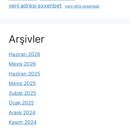
yeni adresi exxenbet
yeni giris exxenbet
Arşivler
Haziran 2026
Mayıs 2026
Haziran 2025
Mayıs 2025
Şubat 2025
Ocak 2025
Aralık 2024
Kasım 2024