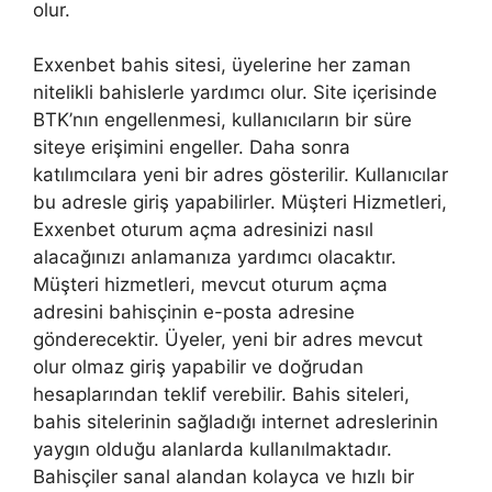
olur.
Exxenbet bahis sitesi, üyelerine her zaman
nitelikli bahislerle yardımcı olur. Site içerisinde
BTK’nın engellenmesi, kullanıcıların bir süre
siteye erişimini engeller. Daha sonra
katılımcılara yeni bir adres gösterilir. Kullanıcılar
bu adresle giriş yapabilirler. Müşteri Hizmetleri,
Exxenbet oturum açma adresinizi nasıl
alacağınızı anlamanıza yardımcı olacaktır.
Müşteri hizmetleri, mevcut oturum açma
adresini bahisçinin e-posta adresine
gönderecektir. Üyeler, yeni bir adres mevcut
olur olmaz giriş yapabilir ve doğrudan
hesaplarından teklif verebilir. Bahis siteleri,
bahis sitelerinin sağladığı internet adreslerinin
yaygın olduğu alanlarda kullanılmaktadır.
Bahisçiler sanal alandan kolayca ve hızlı bir