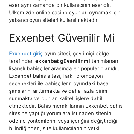
eser aynı zamanda bir kullanıcının eseridir.
Ülkemizde online casino oyunları oynamak için
yabancı oyun siteleri kullanılmaktadır.
Exxenbet Güvenilir Mi
Exxenbet giriş
oyun sitesi, çevrimiçi bölge
tarafından
exxenbet güvenilir mi
tanımlanan
lisanslı bahisçiler arasında en popüler olanıdır.
Exxenbet bahis sitesi, farklı promosyon
seçenekleri ile bahisçilerin oyundaki başarı
şanslarını arttırmakta ve daha fazla birim
sunmakta ve bunları kaliteli işlere dahil
etmektedir. Bahis meraklılarının Exxenbet bahis
sitesine yaptığı yorumlara istinaden sitenin
ödeme yöntemlerini veya içeriğini değiştirdiği
bilindiğinden, site kullanıcılarının yetkili