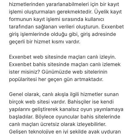
hizmetlerinden yararlanabilmeleri için bir kayıt
işlemi oluşturmaları gerekmektedir. Üyelik kayıt
formunun kayıt işlemi sırasında kullanıcı
tarafından sağlanan verileri oluşturun. Exxenbet
giriş işlemlerinde olduğu gibi, giriş adresinde
geçerli bir hizmet kısmı vardır.
Exxenbet web sitesinde maçları canlı izleyin.
Exxenbet bahis sitesinde maçları canlı izlemek
ister misiniz? Günümüzde web sitelerinin
popülaritesi her geçen gün artmaktadır.
Genel olarak, canlı akışla ilgili hizmetler sunan
birçok web sitesi vardır. Bahisçiler ise kendi
yapılarını geliştirerek kanalsız oyun yayınlamaya
başladılar. Böylece oyuncular bahis sitelerinde
canlı maçları ücretsiz olarak izleyebilirler.
Gelişen teknolojiye en iyi şekilde ayak uyduran