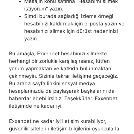
Mesajın konu satırına “Hesabımı silmek
istiyorum” yazın.
Şimdi burada sağladığı izleme örneği
hesabınızı kaldırmak için e-posta yazın ve
hesabınızı silmek için dürüst nedeninizi
yazın.
Bu amaçla, Exxenbet hesabınızı silmekte
herhangi bir zorlukla karşılaşırsanız, lütfen
yorum yapmaktan ve katkıda bulunmaktan
çekinmeyin. Sizinle tekrar iletişime geçeceğiz.
Bu arada sayfa linkini sosyal medya
hesaplarınızda da paylaşarak başkalarını da
haberdar edebilirsiniz. Teşekkürler. Exxenbet
iletişimde ne kadar iyi
Exxenbet ne kadar iyi iletişim kurabiliyor,
güvenilir sitelerin iletişim bilgilerini oyuncularla