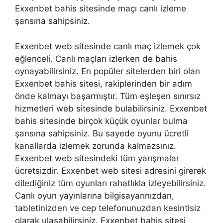
Exxenbet bahis sitesinde maçı canlı izleme
şansına sahipsiniz.
Exxenbet web sitesinde canlı maç izlemek çok
eğlenceli. Canlı maçları izlerken de bahis
oynayabilirsiniz. En popüler sitelerden biri olan
Exxenbet bahis sitesi, rakiplerinden bir adım
önde kalmayı başarmıştır. Tüm eşleşen sınırsız
hizmetleri web sitesinde bulabilirsiniz. Exxenbet
bahis sitesinde birçok küçük oyunlar bulma
şansına sahipsiniz. Bu sayede oyunu ücretli
kanallarda izlemek zorunda kalmazsınız.
Exxenbet web sitesindeki tüm yarışmalar
ücretsizdir. Exxenbet web sitesi adresini girerek
dilediğiniz tüm oyunları rahatlıkla izleyebilirsiniz.
Canlı oyun yayınlarına bilgisayarınızdan,
tabletinizden ve cep telefonunuzdan kesintisiz
olarak ulaşabilirsiniz. Exxenbet bahis sitesi