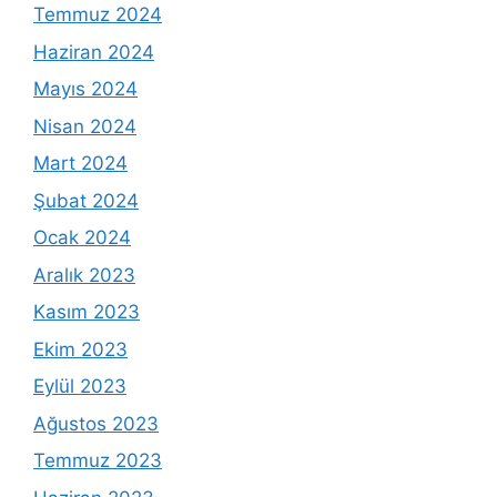
Temmuz 2024
Haziran 2024
Mayıs 2024
Nisan 2024
Mart 2024
Şubat 2024
Ocak 2024
Aralık 2023
Kasım 2023
Ekim 2023
Eylül 2023
Ağustos 2023
Temmuz 2023