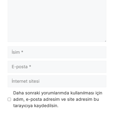
İsim
E-
posta
İnternet
sitesi
Daha sonraki yorumlarımda kullanılması için
adım, e-posta adresim ve site adresim bu
tarayıcıya kaydedilsin.