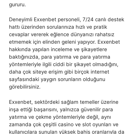
gururu.
Deneyimli Exxenbet personeli, 7/24 canlı destek
hattı üzerinden sorularınıza hızlı ve pratik
cevaplar vererek eğlence dünyanızı rahatsız
etmemek için elinden geleni yapıyor. Exxenbet
hakkında yapılan inceleme ve şikayetlere
baktığınızda, para yatırma ve para yatırma
yöntemleriyle ilgili ciddi bir şikayet olmadığını,
daha çok siteye erişim gibi birçok internet
sayfasındaki yaygın sorunların olduğunu
görebilirsiniz.
Exxenbet, sektördeki sağlam temeller üzerine
inşa ettiği başarısını, yalnızca güvenilir para
yatırma ve çekme yöntemleriyle değil, aynı
zamanda çok çeşitli casino ve slot oyunları ve
kullanıcılara sunulan yüksek bahis oranlarıyla da