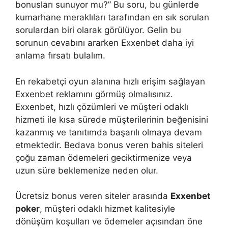
bonusları sunuyor mu?” Bu soru, bu günlerde
kumarhane meraklıları tarafından en sık sorulan
sorulardan biri olarak görülüyor. Gelin bu
sorunun cevabını ararken Exxenbet daha iyi
anlama fırsatı bulalım.
En rekabetçi oyun alanına hızlı erişim sağlayan
Exxenbet reklamını görmüş olmalısınız.
Exxenbet, hızlı çözümleri ve müşteri odaklı
hizmeti ile kısa sürede müşterilerinin beğenisini
kazanmış ve tanıtımda başarılı olmaya devam
etmektedir. Bedava bonus veren bahis siteleri
çoğu zaman ödemeleri geciktirmenize veya
uzun süre beklemenize neden olur.
Ücretsiz bonus veren siteler arasında
Exxenbet
poker
, müşteri odaklı hizmet kalitesiyle
dönüşüm koşulları ve ödemeler açısından öne