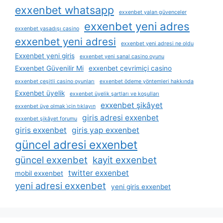
exxenbet whatsapp
exxenbet yalan güvenceler
exxenbet yeni adres
exxenbet yasadışı casino
exxenbet yeni adresi
exxenbet yeni adresi ne oldu
Exxenbet yeni giriş
exxenbet yeni sanal casino oyunu
Exxenbet Güvenilir Mi
exxenbet çevrimiçi casino
exxenbet çeşitli casino oyunları
exxenbet ödeme yöntemleri hakkında
Exxenbet üyelik
exxenbet üyelik şartları ve koşulları
exxenbet şikâyet
exxenbet üye olmak i̇çin tıklayın
giris adresi exxenbet
exxenbet şikâyet forumu
giris exxenbet
giris yap exxenbet
güncel adresi exxenbet
güncel exxenbet
kayit exxenbet
twitter exxenbet
mobil exxenbet
yeni adresi exxenbet
yeni giris exxenbet