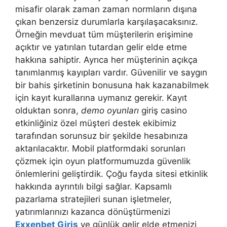
misafir olarak zaman zaman normların dışına
çıkan benzersiz durumlarla karşılaşacaksınız.
Örneğin mevduat tüm müşterilerin erişimine
açıktır ve yatırılan tutardan gelir elde etme
hakkına sahiptir. Ayrıca her müşterinin açıkça
tanımlanmış kayıpları vardır. Güvenilir ve saygın
bir bahis şirketinin bonusuna hak kazanabilmek
için kayıt kurallarına uymanız gerekir. Kayıt
olduktan sonra,
demo oyunları
giriş casino
etkinliğiniz özel müşteri destek ekibimiz
tarafından sorunsuz bir şekilde hesabınıza
aktarılacaktır. Mobil platformdaki sorunları
çözmek için oyun platformumuzda güvenlik
önlemlerini geliştirdik. Çoğu fayda sitesi etkinlik
hakkında ayrıntılı bilgi sağlar. Kapsamlı
pazarlama stratejileri sunan işletmeler,
yatırımlarınızı kazanca dönüştürmenizi
Exxenbet Giriş
ve günlük gelir elde etmenizi