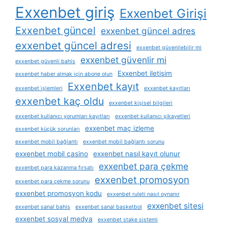
Exxenbet giriş
Exxenbet Girişi
Exxenbet güncel
exxenbet güncel adres
exxenbet güncel adresi
exxenbet güvenilebilir mi
exxenbet güvenlir mi
exxenbet güvenli bahis
Exxenbet iletişim
exxenbet haber almak i̇çin abone olun
Exxenbet kayıt
exxenbet i̇şlemleri
exxenbet kayıtları
exxenbet kaç oldu
exxenbet kişisel bilgileri
exxenbet kullanıcı yorumları kayıtları
exxenbet kullanıcı şikayetleri
exxenbet maç izleme
exxenbet küçük sorunları
exxenbet mobil bağlantı
exxenbet mobil bağlantı sorunu
exxenbet mobil casino
exxenbet nasıl kayıt olunur
exxenbet para çekme
exxenbet para kazanma fırsatı
exxenbet promosyon
exxenbet para çekme sorunu
exxenbet promosyon kodu
exxenbet ruleti nasıl oynanır
exxenbet sitesi
exxenbet sanal bahis
exxenbet sanal basketbol
exxenbet sosyal medya
exxenbet stake sistemi