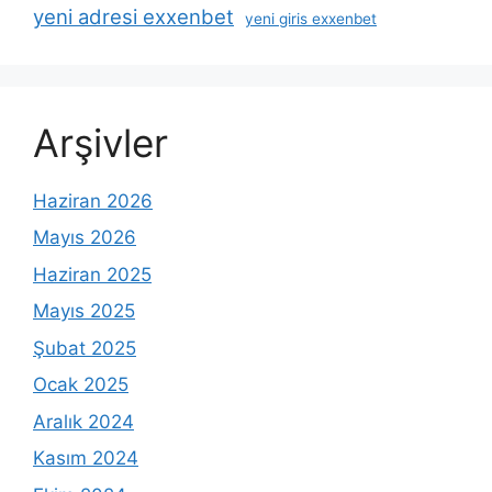
yeni adresi exxenbet
yeni giris exxenbet
Arşivler
Haziran 2026
Mayıs 2026
Haziran 2025
Mayıs 2025
Şubat 2025
Ocak 2025
Aralık 2024
Kasım 2024