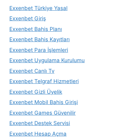
Exxenbet Türkiye Yasal
Exxenbet Giriş
Exxenbet Bahis Planı
Exxenbet Bahis Kayıtları
Exxenbet Para İşlemleri
Exxenbet Uygulama Kurulumu
Exxenbet Canlı Tv
Exxenbet Telgraf Hizmetleri
Exxenbet Gizli Üyelik
Exxenbet Mobil Bahis Girişi
Exxenbet Games Güvenilir
Exxenbet Destek Servisi
Exxenbet Hesap Açma