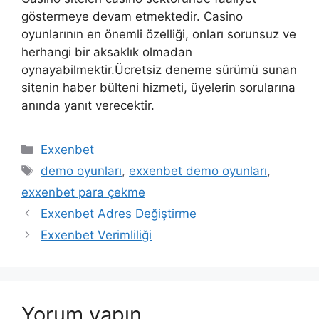
göstermeye devam etmektedir. Casino
oyunlarının en önemli özelliği, onları sorunsuz ve
herhangi bir aksaklık olmadan
oynayabilmektir.Ücretsiz deneme sürümü sunan
sitenin haber bülteni hizmeti, üyelerin sorularına
anında yanıt verecektir.
Kategoriler
Exxenbet
Etiketler
demo oyunları
,
exxenbet demo oyunları
,
exxenbet para çekme
Yazı
Exxenbet Adres Değiştirme
dolaşımı
Exxenbet Verimliliği
Yorum yapın