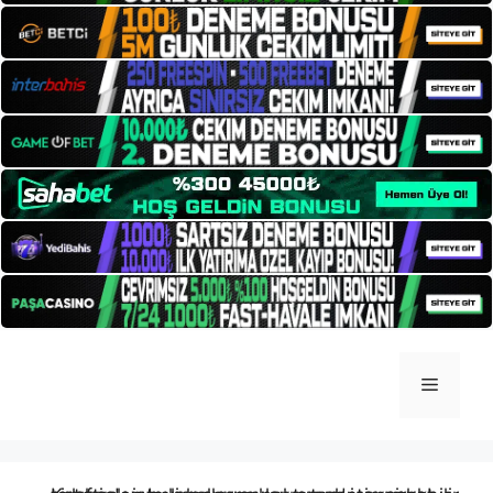
İçeriğe
atla
Menü