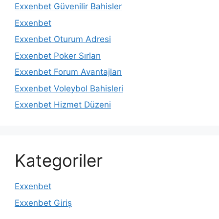
Exxenbet Güvenilir Bahisler
Exxenbet
Exxenbet Oturum Adresi
Exxenbet Poker Sırları
Exxenbet Forum Avantajları
Exxenbet Voleybol Bahisleri
Exxenbet Hizmet Düzeni
Kategoriler
Exxenbet
Exxenbet Giriş