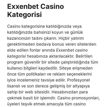
Exxenbet Casino
Kategorisi
Casino kategorisine katıldığınızda veya
katıldığınızda bahsinizi koyun ve günlük
kazancınızın tadını çıkarın. Hiçbir yatırım
gerektirmeden bedava bonus veren sitelerden
elde edilen fonlar anında
Exxenbet casino
kategorisi
hesabınıza aktarılacaktır. Belirtilen
program güvenilir bir sitede çalıştırıldığında tüm
kullanıcı bilgileri kaydedilir. Siteye erişmeden
önce tüm politikaları ve reklam seçeneklerini
iyice incelemeniz tavsiye edilir. Profesyonel
lisanslı ve son derece gelişmiş bir altyapıya
sahip bir web sitesidir. Hesabınızdan para
çekmek basit bir işlemdir. Casino promosyonları,
üyeleri teşvik etmek amacıyla tüm casino