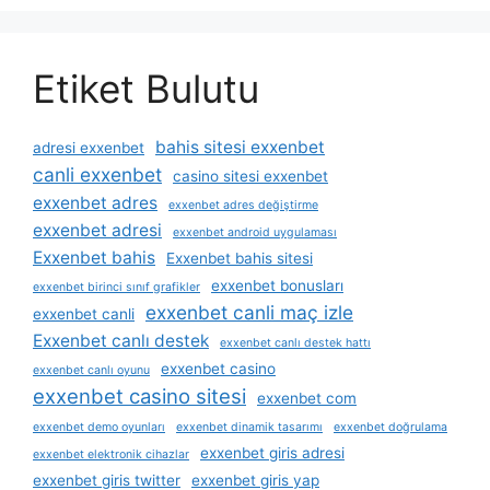
Etiket Bulutu
bahis sitesi exxenbet
adresi exxenbet
canli exxenbet
casino sitesi exxenbet
exxenbet adres
exxenbet adres değiştirme
exxenbet adresi
exxenbet android uygulaması
Exxenbet bahis
Exxenbet bahis sitesi
exxenbet bonusları
exxenbet birinci sınıf grafikler
exxenbet canli maç izle
exxenbet canli
Exxenbet canlı destek
exxenbet canlı destek hattı
exxenbet casino
exxenbet canlı oyunu
exxenbet casino sitesi
exxenbet com
exxenbet demo oyunları
exxenbet dinamik tasarımı
exxenbet doğrulama
exxenbet giris adresi
exxenbet elektronik cihazlar
exxenbet giris twitter
exxenbet giris yap