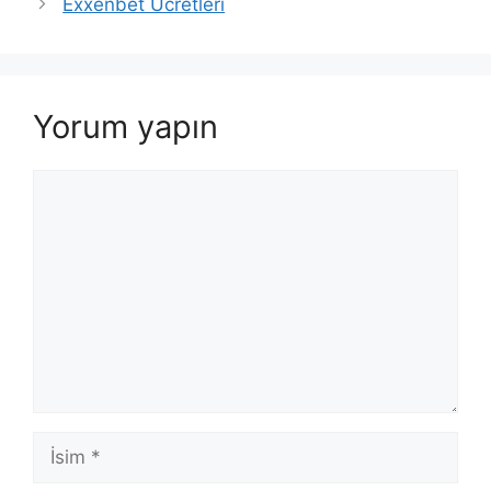
Exxenbet Ücretleri
Yorum yapın
Yorum
İsim