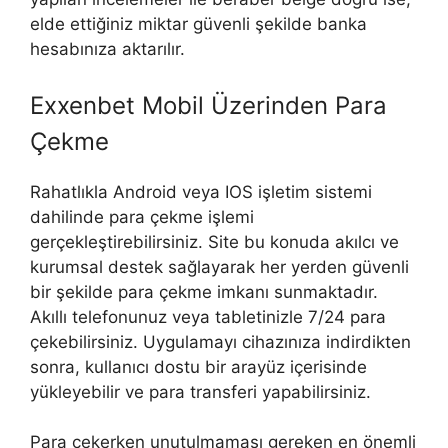
elde ettiğiniz miktar güvenli şekilde banka
hesabınıza aktarılır.
Exxenbet Mobil Üzerinden Para
Çekme
Rahatlıkla Android veya IOS işletim sistemi
dahilinde para çekme işlemi
gerçekleştirebilirsiniz. Site bu konuda akılcı ve
kurumsal destek sağlayarak her yerden güvenli
bir şekilde para çekme imkanı sunmaktadır.
Akıllı telefonunuz veya tabletinizle 7/24 para
çekebilirsiniz. Uygulamayı cihazınıza indirdikten
sonra, kullanıcı dostu bir arayüz içerisinde
yükleyebilir ve para transferi yapabilirsiniz.
Para çekerken unutulmaması gereken en önemli