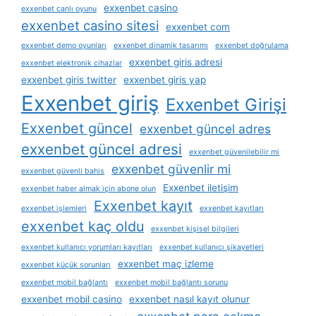
exxenbet casino
exxenbet canlı oyunu
exxenbet casino sitesi
exxenbet com
exxenbet demo oyunları
exxenbet dinamik tasarımı
exxenbet doğrulama
exxenbet giris adresi
exxenbet elektronik cihazlar
exxenbet giris twitter
exxenbet giris yap
Exxenbet giriş
Exxenbet Girişi
Exxenbet güncel
exxenbet güncel adres
exxenbet güncel adresi
exxenbet güvenilebilir mi
exxenbet güvenlir mi
exxenbet güvenli bahis
Exxenbet iletişim
exxenbet haber almak i̇çin abone olun
Exxenbet kayıt
exxenbet i̇şlemleri
exxenbet kayıtları
exxenbet kaç oldu
exxenbet kişisel bilgileri
exxenbet kullanıcı yorumları kayıtları
exxenbet kullanıcı şikayetleri
exxenbet maç izleme
exxenbet küçük sorunları
exxenbet mobil bağlantı
exxenbet mobil bağlantı sorunu
exxenbet mobil casino
exxenbet nasıl kayıt olunur