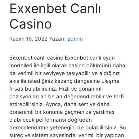
Exxenbet Canlı
Casino
Kasım 16, 2022
Yazarı:
admin
Exxenbet canlı casino Exxenbet canlı oyun
modelleri ile ilgili olarak casino bölümünü daha
da verimli bir seviyeye taşıyabilir ve aldığınız
akış ile istediğiniz kazanç dengesine ulaşma
fırsatı bulabilirsiniz. Hızlı ve donanımlı
pozisyonları an be an değerlendirebilir ve terfi
ettirebilirsiniz. Ayrıca, daha sert ve daha
donanımlı bir konuma geçmenize yardımcı
olabilecek performansı doğrudan
derecelendirme yeteneğini de bulabilirsiniz. Bu
süreç ve sistem sayesinde, verimli bir yapıdan