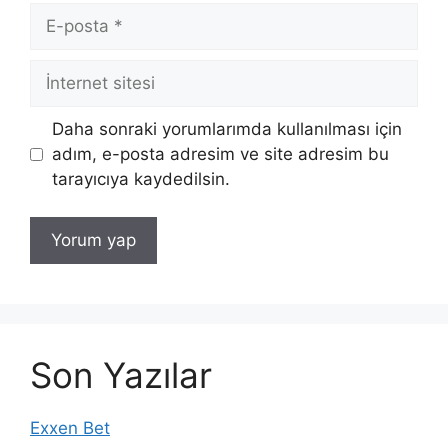
E-
posta
İnternet
sitesi
Daha sonraki yorumlarımda kullanılması için
adım, e-posta adresim ve site adresim bu
tarayıcıya kaydedilsin.
Son Yazılar
Exxen Bet