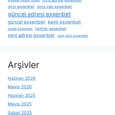
giris adresi exxenbet
exxenbet şikâyet forumu
giris exxenbet
giris yap exxenbet
güncel adresi exxenbet
güncel exxenbet
kayit exxenbet
twitter exxenbet
mobil exxenbet
yeni adresi exxenbet
yeni giris exxenbet
Arşivler
Haziran 2026
Mayıs 2026
Haziran 2025
Mayıs 2025
Şubat 2025