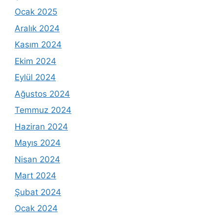
Ocak 2025
Aralık 2024
Kasım 2024
Ekim 2024
Eylül 2024
Ağustos 2024
Temmuz 2024
Haziran 2024
Mayıs 2024
Nisan 2024
Mart 2024
Şubat 2024
Ocak 2024