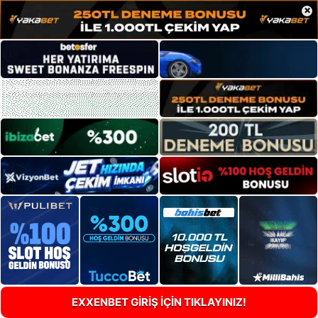
×
EXXENBET GİRİŞ İÇİN TIKLAYINIZ!