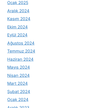
Ocak 2025
Aralık 2024
Kasım 2024
Ekim 2024
Eylül 2024
Ağustos 2024
Temmuz 2024
Haziran 2024
Mayıs 2024
Nisan 2024
Mart 2024
Şubat 2024
Ocak 2024
Aralık 2023