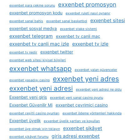
exxenbet promosyon
exxenbet para çekme sorunu
exxenbet promosyon kodu
exxenbet ruleti nasıl oynanır
exxenbet sitesi
exxenbet sanal bahis
exxenbet sanal basketbol
exxenbet sosyal medya
exxenbet stake sistemi
exxenbet telegram
exxenbet tv canli maç
exxenbet tv canli maç izle
exxenbet tv izle
exxenbet twitter
exxenbet tv nedir
exxenbet web sitesi kişisel bilgileri
exxenbet whatsapp
exxenbet yalan güvenceler
exxenbet yeni adres
exxenbet yasadışı casino
exxenbet yeni adresi
exxenbet yeni adresi ne oldu
Exxenbet yeni giriş
exxenbet yeni sanal casino oyunu
Exxenbet Güvenilir Mi
exxenbet çevrimiçi casino
exxenbet çeşitli casino oyunları
exxenbet ödeme yöntemleri hakkında
Exxenbet üyelik
exxenbet üyelik şartları ve koşulları
exxenbet şikâyet
exxenbet üye olmak i̇çin tıklayın
giris adresi exxenbet
exxenbet şikâyet forumu