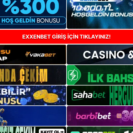
EXXENBET GİRİŞ İÇİN TIKLAYINIZ!