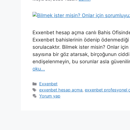
Exxenbet hesap açma canlı Bahis Ofisinde 
Exxenbet bahislerinin ödenip ödenmediği
sorulacaktır. Bilmek ister misin? Onlar iç
sayısına bir göz atarsak, birçoğunun ciddi
endişelenmeyin, bu sorunlar asla güvenili
oku…
Kategoriler
Exxenbet
Etiketler
exxenbet hesap açma
,
exxenbet profesyonel 
Yorum yap