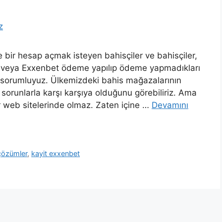
bir hesap açmak isteyen bahisçiler ve bahisçiler,
 veya Exxenbet ödeme yapılıp ödeme yapmadıkları
in sorumluyuz. Ülkemizdeki bahis mağazalarının
 sorunlarla karşı karşıya olduğunu görebiliriz. Ama
r web sitelerinde olmaz. Zaten içine …
Devamını
çözümler
,
kayit exxenbet