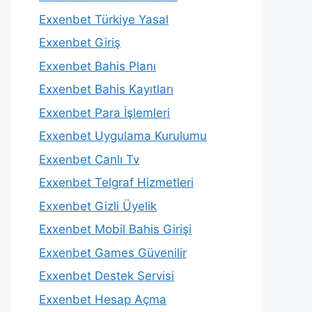
Exxenbet Türkiye Yasal
Exxenbet Giriş
Exxenbet Bahis Planı
Exxenbet Bahis Kayıtları
Exxenbet Para İşlemleri
Exxenbet Uygulama Kurulumu
Exxenbet Canlı Tv
Exxenbet Telgraf Hizmetleri
Exxenbet Gizli Üyelik
Exxenbet Mobil Bahis Girişi
Exxenbet Games Güvenilir
Exxenbet Destek Servisi
Exxenbet Hesap Açma