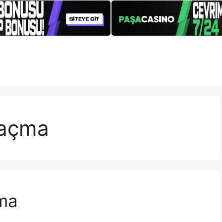
 açma
ma