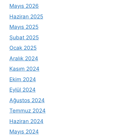
Mayıs 2026
Haziran 2025
Mayıs 2025
Şubat 2025
Ocak 2025
Aralık 2024
Kasım 2024
Ekim 2024
Eylül 2024
Ağustos 2024
Temmuz 2024
Haziran 2024
Mayıs 2024