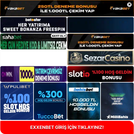
×
EXXENBET GİRİŞ İÇİN TIKLAYINIZ!