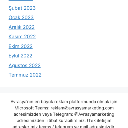
Şubat 2023
Ocak 2023
Aralık 2022
Kasım 2022
Ekim 2022
Eylül 2022
Ağustos 2022
Temmuz 2022
Avrasya'nın en büyük reklam platformunda olmak için
Microsoft Teams:
reklam@avrasyamarketing.com
adresimizden veya Telegram: @Avrasyamarketing
adresimizden irtibat kurabilirsiniz. (Tek iletişim
adreslerimiz teams / telegram ve mail adresimizdir.