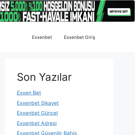
Exxenbet
Exxenbet Giriş
Son Yazılar
Exxen Bet
Exxenbet Şikayet
Exxenbet Güncel
Exxenbet Adresi
Exxenbet Güvenilir Bahis